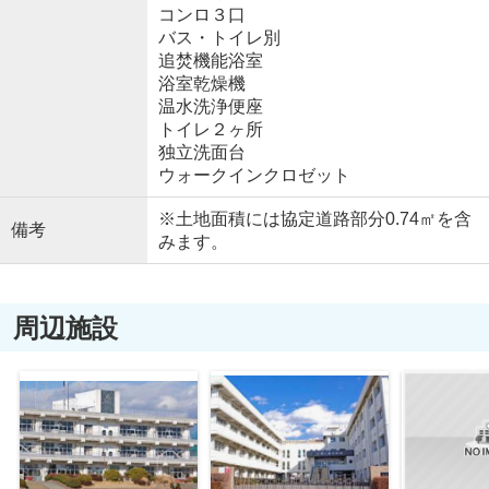
コンロ３口
バス・トイレ別
追焚機能浴室
浴室乾燥機
温水洗浄便座
トイレ２ヶ所
独立洗面台
ウォークインクロゼット
※土地面積には協定道路部分0.74㎡を含
備考
みます。
周辺施設