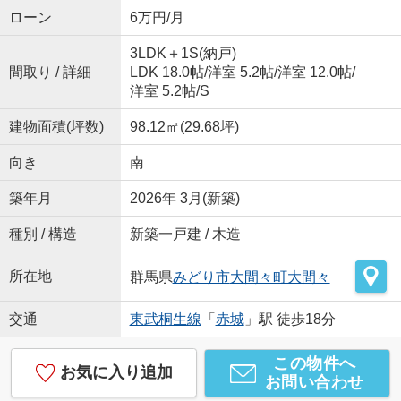
ローン
6万円/月
3LDK＋1S(納戸)
間取り / 詳細
LDK 18.0帖
/
洋室 5.2帖
/
洋室 12.0帖
/
洋室 5.2帖
/
S
建物面積(坪数)
98.12㎡(29.68坪)
向き
南
築年月
2026年 3月(新築)
種別 / 構造
新築一戸建 / 木造
所在地
群馬県
みどり市
大間々町大間々
交通
東武桐生線
「
赤城
」駅 徒歩18分
この物件へ
お気に入り追加
お問い合わせ