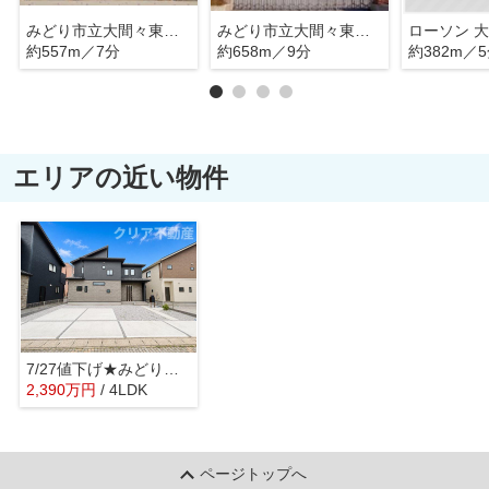
みどり市立大間々東小学校
みどり市立大間々東中学校
約557m／7分
約658m／9分
約382m／
エリアの近い物件
7/27値下げ★みどり市大間々2期2号棟 駅徒歩3分、並列3台！
2,390
万
円
/ 4LDK
ページトップへ