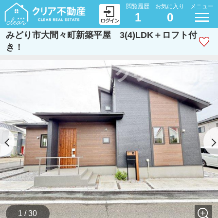
閲覧履歴
お気に入り
メニュー
1
0
みどり市大間々町新築平屋 3(4)LDK＋ロフト付
き！
1 / 30