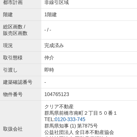
都市計画
非線引区域
階建
1階建
総区画数 /
- / -
販売区画数
現況
完成済み
取引態様
仲介
引渡し
即時
建築確認番号
-
物件番号
104765123
クリア不動産
群馬県前橋市南町２丁目５０番１
TEL:
0120-333-745
群馬県知事 (1) 第7875号
取扱会社
公益社団法人 全日本不動産協会