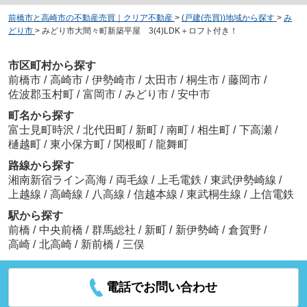
前橋市と高崎市の不動産売買｜クリア不動産
>
(戸建(売買))地域から探す
>
み
どり市
>
みどり市大間々町新築平屋 3(4)LDK＋ロフト付き！
市区町村から探す
前橋市
/
高崎市
/
伊勢崎市
/
太田市
/
桐生市
/
藤岡市
/
佐波郡玉村町
/
富岡市
/
みどり市
/
安中市
町名から探す
富士見町時沢
/
北代田町
/
新町
/
南町
/
相生町
/
下高瀬
/
樋越町
/
東小保方町
/
関根町
/
龍舞町
路線から探す
湘南新宿ライン高海
/
両毛線
/
上毛電鉄
/
東武伊勢崎線
/
上越線
/
高崎線
/
八高線
/
信越本線
/
東武桐生線
/
上信電鉄
駅から探す
前橋
/
中央前橋
/
群馬総社
/
新町
/
新伊勢崎
/
倉賀野
/
高崎
/
北高崎
/
新前橋
/
三俣
電話でお問い合わせ