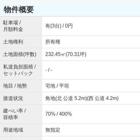
物件概要
駐車場 /
有(3台) / 0円
月額料金
土地権利
所有権
土地面積(坪数)
232.45㎡(70.31坪)
私道負担面積 /
- / -
セットバック
地目 / 地勢
宅地 / 平坦
接道状況
角地(北 公道 5.2m)(西 公道 4.2m)
建ぺい率 /
70% / 400%
容積率
用途地域
無指定