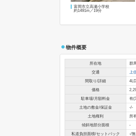
富岡市立高瀬小学校
約1491m／19分
物件概要
所在地
群
交通
上
間取り/詳細
4LD
価格
2,
駐車場/月額料金
有(
土地の敷金/保証金
-/-
土地権利
所
傾斜地部分面積
-
私道負担面積/セットバック
-/無