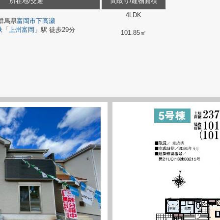
所在地/交通
間取り/建物面積
4LDK
群馬県
富岡市
下高瀬
鉄
「
上州富岡
」駅 徒歩29分
101.85㎡