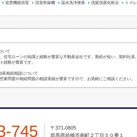
追焚機能浴室
浴室乾燥機
温水洗浄便座
洗髪洗面化粧台
トイレ
ついて
、住宅ローンの知識と経験が豊富な不動産会社です。勤続が短い、契約社員
ト経験が豊富です。
動産相続相談について
空家問題や相続問題の相談実績が豊富ですので、お気軽にご相談ください。
3-745
〒371-0805
群馬県前橋市南町２丁目５０番１