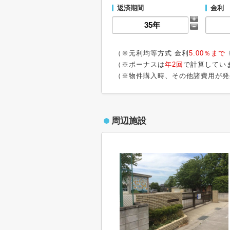
返済期間
金利
（※元利均等方式 金利
5.00％まで
（※ボーナスは
年2回
で計算してい
（※物件購入時、その他諸費用が発
周辺施設