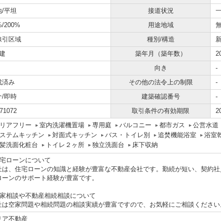
地/平坦
接道状況
一
%/200%
用途地域
線引区域
種別/構造
建
築年月（築年数）
2
向き
-
成済み
その他の法令上の制限
-
介/即時
建築確認番号
-
71072
取引条件の有効期限
2
リアフリー
室内洗濯機置場
専用庭
バルコニー
都市ガス
公営水道
ステムキッチン
対面式キッチン
バス・トイレ別
追焚機能浴室
浴室
髪洗面化粧台
トイレ２ヶ所
独立洗面台
床下収納
住宅ローンについて
社は、住宅ローンの知識と経験が豊富な不動産会社です。勤続が短い、契約社
ローンのサポート経験が豊富です。
空家相談や不動産相続相談について
社は空家問題や相続問題の相談実績が豊富ですので、お気軽にご相談ください
リア不動産