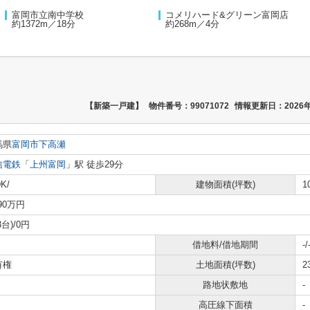
富岡市立南中学校
コメリハード&グリーン富岡店
約1372m／18分
約268m／4分
【新築一戸建】
物件番号：99071072
情報更新日：2026年
馬県
富岡市
下高瀬
信電鉄
「
上州富岡
」駅 徒歩29分
K/
建物面積(坪数)
1
290万円
3台)/0円
借地料/借地期間
-/
有権
土地面積(坪数)
2
路地状敷地
-
高圧線下面積
-