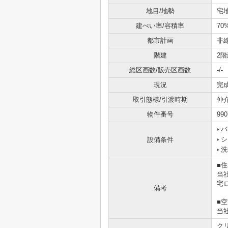
地目/地勢
宅
建ぺい率/容積率
70
都市計画
非
階建
2階
総区画数/販売区画数
-/-
現況
完
取引態様/引渡時期
仲
物件番号
990
バ
シ
設備条件
洗
■
当
宅
備考
■
当
ク