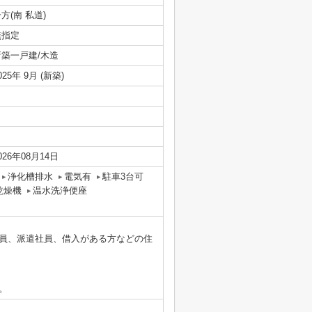
方(南 私道)
無指定
新築一戸建/木造
025年 9月 (新築)
026年08月14日
浄化槽排水
電気有
駐車3台可
乾燥機
温水洗浄便座
員、派遣社員、借入がある方などの住
。