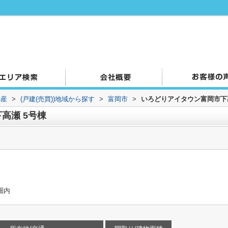
動産
>
(戸建(売買))地域から探す
>
富岡市
>
いろどりアイタウン富岡市下
高瀬 5号棟
圏内