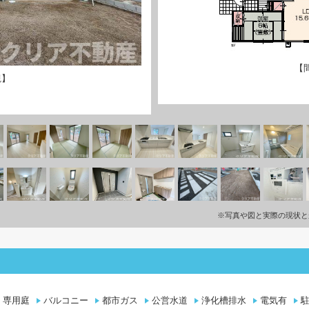
【
観】
※写真や図と実際の現状と
専用庭
バルコニー
都市ガス
公営水道
浄化槽排水
電気有
駐