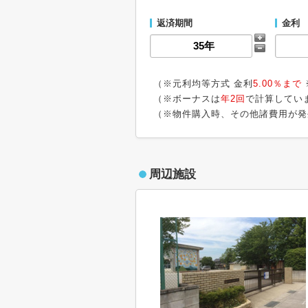
返済期間
金利
（※元利均等方式 金利
5.00％まで
（※ボーナスは
年2回
で計算してい
（※物件購入時、その他諸費用が発
周辺施設