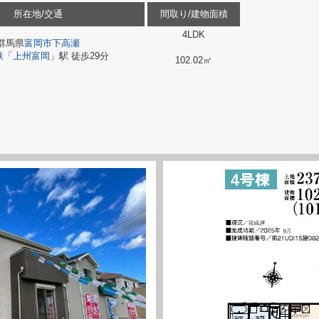
所在地/交通
間取り/建物面積
4LDK
群馬県
富岡市
下高瀬
鉄
「
上州富岡
」駅 徒歩29分
102.02㎡