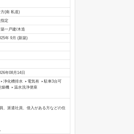
方(南 私道)
無指定
新築一戸建/木造
025年 9月 (新築)
026年08月14日
浄化槽排水
電気有
駐車3台可
乾燥機
温水洗浄便座
員、派遣社員、借入がある方などの住
。