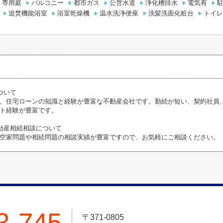
専用庭
バルコニー
都市ガス
公営水道
浄化槽排水
電気有
駐
追焚機能浴室
浴室乾燥機
温水洗浄便座
洗髪洗面化粧台
トイレ
ついて
、住宅ローンの知識と経験が豊富な不動産会社です。勤続が短い、契約社員
ト経験が豊富です。
動産相続相談について
空家問題や相続問題の相談実績が豊富ですので、お気軽にご相談ください。
3-745
〒371-0805