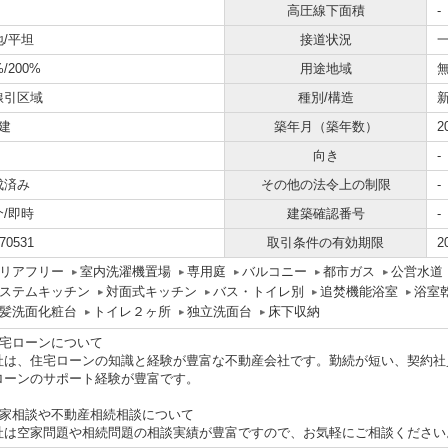
高圧線下面積
-
地/平坦
接道状況
一
%/200%
用途地域
線引区域
種別/構造
建
築年月（築年数）
2
向き
-
成済み
その他の法令上の制限
-
介/即時
建築確認番号
-
70531
取引条件の有効期限
2
リアフリー
室内洗濯機置場
専用庭
バルコニー
都市ガス
公営水道
ステムキッチン
対面式キッチン
バス・トイレ別
追焚機能浴室
浴室
髪洗面化粧台
トイレ２ヶ所
独立洗面台
床下収納
住宅ローンについて
社は、住宅ローンの知識と経験が豊富な不動産会社です。勤続が短い、契約社
ローンのサポート経験が豊富です。
空家相談や不動産相続相談について
社は空家問題や相続問題の相談実績が豊富ですので、お気軽にご相談ください