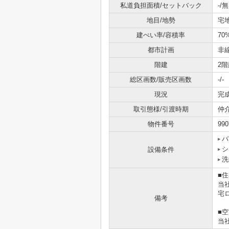
私道負担面積/セットバック
-/無
地目/地勢
宅
建ぺい率/容積率
70
都市計画
非
階建
2階
総区画数/販売区画数
-/-
現況
完
取引態様/引渡時期
仲
物件番号
990
バ
シ
設備条件
洗
■
当
宅
備考
■
当