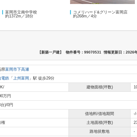
富岡市立南中学校
コメリハード&グリーン富岡店
約1372m／18分
約268m／4分
【新築一戸建】
物件番号：99070531
情報更新日：2026年
馬県
富岡市
下高瀬
信電鉄
「
上州富岡
」駅 徒歩29分
K/
建物面積(坪数)
1
190万円
3台)/0円
借地料/借地期間
-/
有権
土地面積(坪数)
2
路地状敷地
-