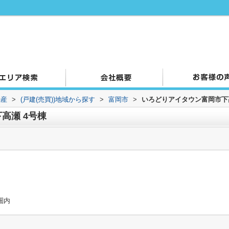
動産
>
(戸建(売買))地域から探す
>
富岡市
>
いろどりアイタウン富岡市下
高瀬 4号棟
圏内