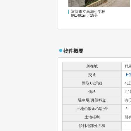
富岡市立高瀬小学校
約1491m／19分
物件概要
所在地
群
交通
上
間取り/詳細
4LD
価格
2,
駐車場/月額料金
有(
土地の敷金/保証金
-/-
土地権利
所
傾斜地部分面積
-