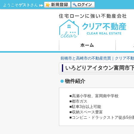
ようこそ
ゲスト
さん
前橋市と高崎市の不動産売買｜クリア不
いろどりアイタウン富岡市下
物件紹介
■高瀬小学校、富岡南中学校
■都市ガス
■駐車3台以上可能
■収納スペース豊富
■コンビニ・ドラックストア徒歩5分