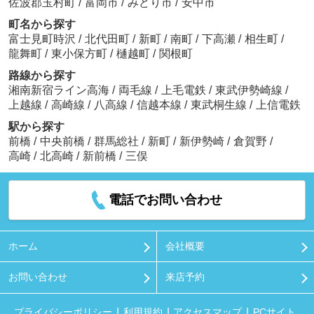
佐波郡玉村町
/
富岡市
/
みどり市
/
安中市
町名から探す
富士見町時沢
/
北代田町
/
新町
/
南町
/
下高瀬
/
相生町
/
龍舞町
/
東小保方町
/
樋越町
/
関根町
路線から探す
湘南新宿ライン高海
/
両毛線
/
上毛電鉄
/
東武伊勢崎線
/
上越線
/
高崎線
/
八高線
/
信越本線
/
東武桐生線
/
上信電鉄
駅から探す
前橋
/
中央前橋
/
群馬総社
/
新町
/
新伊勢崎
/
倉賀野
/
高崎
/
北高崎
/
新前橋
/
三俣
電話でお問い合わせ
ホーム
会社概要
お問い合わせ
来店予約
プライバシーポリシー
利用規約
アクセスマップ
PCサイト