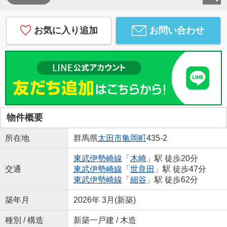
お気に入り追加
お問い合わせ
物件概要
所在地
群馬県
太田市
亀岡町
435-2
東武伊勢崎線
「
木崎
」駅 徒歩20分
交通
東武伊勢崎線
「
世良田
」駅 徒歩47分
東武伊勢崎線
「
細谷
」駅 徒歩62分
築年月
2026年 3月(新築)
種別 / 構造
新築一戸建 / 木造