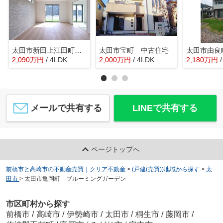
太田市新田上江田町 GRAFARE
太田市宝町 中古住宅
太田市由良
2,090
万
円
/ 4LDK
2,000
万
円
/ 4LDK
2,180
万
円
メールで共有する
LINEで共有する
ページトップへ
前橋市と高崎市の不動産売買｜クリア不動産
>
(戸建(売買))地域から探す
>
太
田市
>
太田市亀岡町 ブルーミングガーデン
市区町村から探す
前橋市
/
高崎市
/
伊勢崎市
/
太田市
/
桐生市
/
藤岡市
/