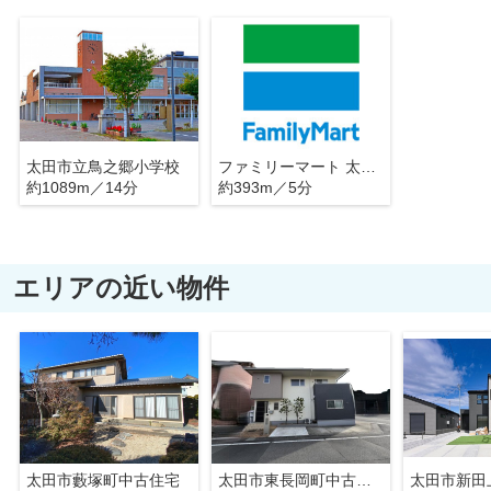
太田市立鳥之郷小学校
ファミリーマート 太田鳥山店
約1089m／14分
約393m／5分
エリアの近い物件
太田市藪塚町中古住宅
太田市東長岡町中古住宅