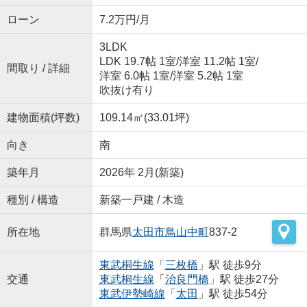
ローン
7.2万円/月
3LDK
LDK 19.7帖 1室
/
洋室 11.2帖 1室
/
間取り / 詳細
洋室 6.0帖 1室
/
洋室 5.2帖 1室
吹抜け有り
建物面積(坪数)
109.14㎡(33.01坪)
向き
南
築年月
2026年 2月(新築)
種別 / 構造
新築一戸建 / 木造
所在地
群馬県
太田市
鳥山中町
837-2
東武桐生線
「
三枚橋
」駅 徒歩9分
交通
東武桐生線
「
治良門橋
」駅 徒歩27分
東武伊勢崎線
「
太田
」駅 徒歩54分