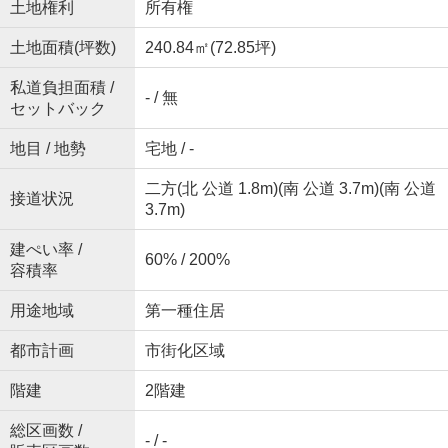
土地権利
所有権
土地面積(坪数)
240.84㎡(72.85坪)
私道負担面積 /
- / 無
セットバック
地目 / 地勢
宅地 / -
二方(北 公道 1.8m)(南 公道 3.7m)(南 公道
接道状況
3.7m)
建ぺい率 /
60% / 200%
容積率
用途地域
第一種住居
都市計画
市街化区域
階建
2階建
総区画数 /
- / -