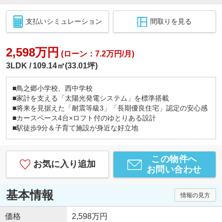
支払いシミュレーション
間取りを見る
2,598万円
(ローン：7.2万円/月)
3LDK
109.14㎡(33.01坪)
■鳥之郷小学校、西中学校
■家計を支える「太陽光発電システム」を標準搭載
■将来を見据えた「耐震等級3」「長期優良住宅」認定の安心感
■カースペース4台×ロフト付のゆとりある設計
■駅徒歩9分＆子育て施設が身近な好立地
この物件へ
お気に入り追加
お問い合わせ
基本情報
情報の見方
価格
2,598万円