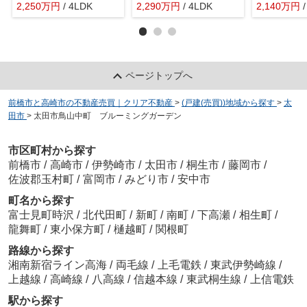
2,250
万
円
/ 4LDK
2,290
万
円
/ 4LDK
2,140
万
円
ページトップへ
前橋市と高崎市の不動産売買｜クリア不動産
>
(戸建(売買))地域から探す
>
太
田市
>
太田市鳥山中町 ブルーミングガーデン
市区町村から探す
前橋市
/
高崎市
/
伊勢崎市
/
太田市
/
桐生市
/
藤岡市
/
佐波郡玉村町
/
富岡市
/
みどり市
/
安中市
町名から探す
富士見町時沢
/
北代田町
/
新町
/
南町
/
下高瀬
/
相生町
/
龍舞町
/
東小保方町
/
樋越町
/
関根町
路線から探す
湘南新宿ライン高海
/
両毛線
/
上毛電鉄
/
東武伊勢崎線
/
上越線
/
高崎線
/
八高線
/
信越本線
/
東武桐生線
/
上信電鉄
駅から探す