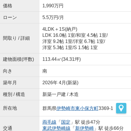
価格
1,990万円
ローン
5.5万円/月
4LDK＋1S(納戸)
LDK 16.0帖 1室
/
和室 4.5帖 1室
/
間取り / 詳細
洋室 9.2帖 1室
/
洋室 6.7帖 1室
/
洋室 5.3帖 1室
/
S 1.5帖 1室
建物面積(坪数)
113.44㎡(34.31坪)
向き
南
築年月
2026年 4月(新築)
種別 / 構造
新築一戸建 / 木造
所在地
群馬県
伊勢崎市
東小保方町
3369-1
両毛線
「
国定
」駅 徒歩47分
交通
東武伊勢崎線
「
新伊勢崎
」駅 徒歩66分