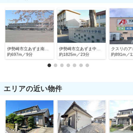
伊勢崎市立あずま南小学校
伊勢崎市立あずま中学校
約697m／9分
約1825m／23分
約891m／1
エリアの近い物件