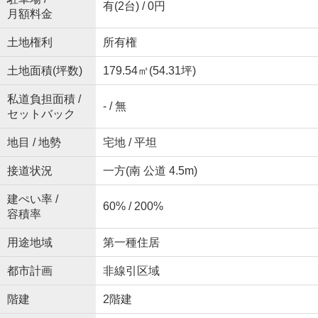
有(2台) / 0円
月額料金
土地権利
所有権
土地面積(坪数)
179.54㎡(54.31坪)
私道負担面積 /
- / 無
セットバック
地目 / 地勢
宅地 / 平坦
接道状況
一方(南 公道 4.5m)
建ぺい率 /
60% / 200%
容積率
用途地域
第一種住居
都市計画
非線引区域
階建
2階建