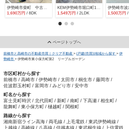
伊勢崎市柴町 中古住宅
KEM伊勢崎市堀口町1期 中古戸建
1,690
万
円
/ 8DK
1,549
万
円
/ 2LDK
1,500
万
円
ページトップへ
前橋市と高崎市の不動産売買｜クリア不動産
>
(戸建(売買))地域から探す
>
伊
勢崎市
>
伊勢崎市東小保方町第2 リーブルガーデン
市区町村から探す
前橋市
/
高崎市
/
伊勢崎市
/
太田市
/
桐生市
/
藤岡市
/
佐波郡玉村町
/
富岡市
/
みどり市
/
安中市
町名から探す
富士見町時沢
/
北代田町
/
新町
/
南町
/
下高瀬
/
相生町
/
龍舞町
/
東小保方町
/
樋越町
/
関根町
路線から探す
湘南新宿ライン高海
/
両毛線
/
上毛電鉄
/
東武伊勢崎線
/
上越線
/
高崎線
/
八高線
/
信越本線
/
東武桐生線
/
上信電鉄