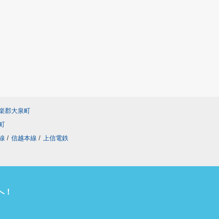
楽郡大泉町
町
線
/
信越本線
/
上信電鉄
へ！