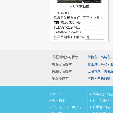
クリア不動産
〒371-0805
群馬県前橋市南町２丁目５０番１
0120-333-745
TEL/027-212-7410
FAX/027-212-7413
群馬県知事 (1) 第7875号
市区町村から探す
前橋市
/
高崎市
/
町名から探す
富士見町時沢
/
路線から探す
上毛電鉄
/
両毛
駅から探す
前橋
/
中央前橋
/
ホーム
小学校まで徒
会社概要
月々7万円以
プライバシーポリシー
駐車場3台以