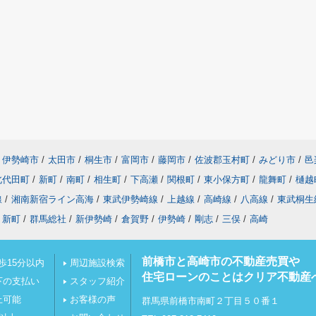
伊勢崎市
/
太田市
/
桐生市
/
富岡市
/
藤岡市
/
佐波郡玉村町
/
みどり市
/
邑
北代田町
/
新町
/
南町
/
相生町
/
下高瀬
/
関根町
/
東小保方町
/
龍舞町
/
樋越
線
/
湘南新宿ライン高海
/
東武伊勢崎線
/
上越線
/
高崎線
/
八高線
/
東武桐生
新町
/
群馬総社
/
新伊勢崎
/
倉賀野
/
伊勢崎
/
剛志
/
三俣
/
高崎
前橋市と高崎市の不動産売買や
歩15分以内
周辺施設検索
住宅ローンのことはクリア不動産
下の支払い
スタッフ紹介
上可能
お客様の声
群馬県前橋市南町２丁目５０番１