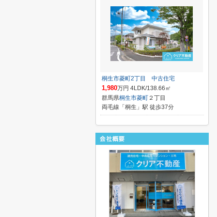
桐生市菱町2丁目 中古住宅
1,980
万円 4LDK/138.66㎡
群馬県
桐生市
菱町
２丁目
両毛線「桐生」駅 徒歩37分