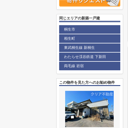
同じエリアの新築一戸建
桐生市
相生町
東武桐生線 新桐生
わたらせ渓谷鉄道 下新田
両毛線 岩宿
この物件を見た方へのお勧め物件