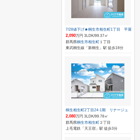
7/28値下げ★桐生市相生町1丁目 平屋
2,090
万円 3LDK/99.37㎡
群馬県
桐生市
相生町
１丁目
東武桐生線「新桐生」駅 徒歩18分
桐生相生町2丁目24-1期 リナージュ
2,080
万円 3LDK/99.78㎡
群馬県
桐生市
相生町
２丁目
上毛電鉄「天王宿」駅 徒歩3分