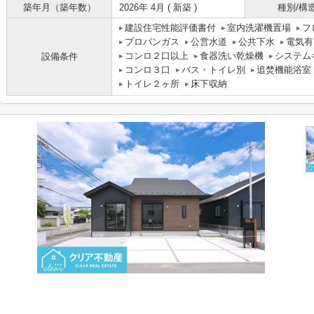
築年月（築年数）
2026年 4月 ( 新築 )
種別/構
建設住宅性能評価書付
室内洗濯機置場
フ
プロパンガス
公営水道
公共下水
電気有
コンロ２口以上
食器洗い乾燥機
システム
設備条件
コンロ３口
バス・トイレ別
追焚機能浴室
トイレ２ヶ所
床下収納