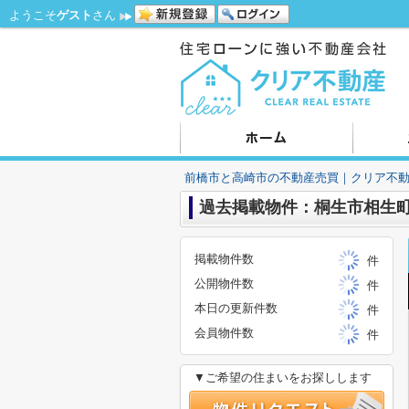
ようこそ
ゲスト
さん
前橋市と高崎市の不動産売買｜クリア不
過去掲載物件：桐生市相生
掲載物件数
件
公開物件数
件
本日の更新件数
件
会員物件数
件
▼ご希望の住まいをお探しします