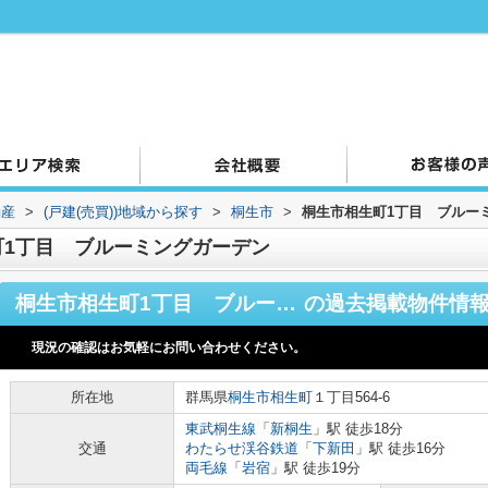
動産
>
(戸建(売買))地域から探す
>
桐生市
>
桐生市相生町1丁目 ブルー
町1丁目 ブルーミングガーデン
桐生市相生町1丁目 ブルーミングガーデン
の過去掲載物件情
現況の確認はお気軽にお問い合わせください。
所在地
群馬県
桐生市
相生町
１丁目564-6
東武桐生線
「
新桐生
」駅 徒歩18分
交通
わたらせ渓谷鉄道
「
下新田
」駅 徒歩16分
両毛線
「
岩宿
」駅 徒歩19分