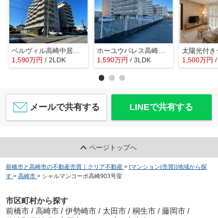
ベルヴィル高崎中居町 7階
ホーユウパレス高崎並榎 5階
1,590
万
円
/ 2LDK
1,590
万
円
/ 3LDK
1,500
万
円
メールで共有する
LINEで共有する
ページトップへ
前橋市と高崎市の不動産売買｜クリア不動産
>
(マンション(売買))地域から探
す
>
高崎市
>
シャルマンコーポ高崎903号室
市区町村から探す
前橋市
/
高崎市
/
伊勢崎市
/
太田市
/
桐生市
/
藤岡市
/