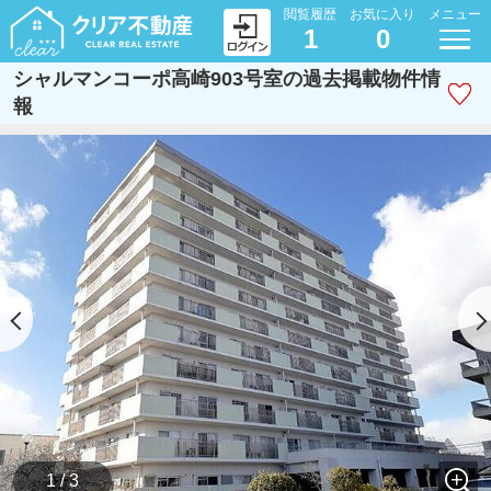
閲覧履歴
お気に入り
メニュー
1
0
シャルマンコーポ高崎903号室の過去掲載物件情
報
1 / 3