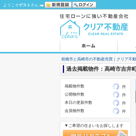
ようこそ
ゲスト
さん
前橋市と高崎市の不動産売買｜クリア不
過去掲載物件：高崎市吉井
掲載物件数
件
公開物件数
件
本日の更新件数
件
会員物件数
件
▼ご希望の住まいをお探しします