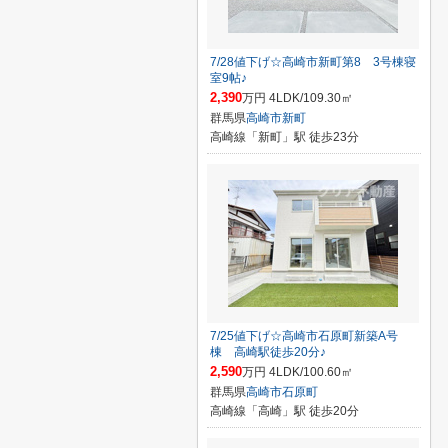
7/28値下げ☆高崎市新町第8 3号棟寝
室9帖♪
2,390
万円 4LDK/109.30㎡
群馬県
高崎市
新町
高崎線「新町」駅 徒歩23分
7/25値下げ☆高崎市石原町新築A号
棟 高崎駅徒歩20分♪
2,590
万円 4LDK/100.60㎡
群馬県
高崎市
石原町
高崎線「高崎」駅 徒歩20分