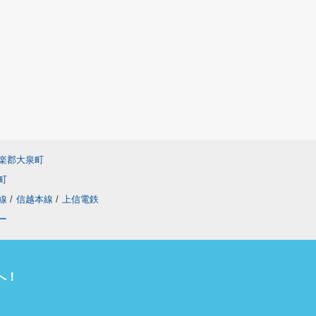
楽郡大泉町
町
線
/
信越本線
/
上信電鉄
ー
へ！