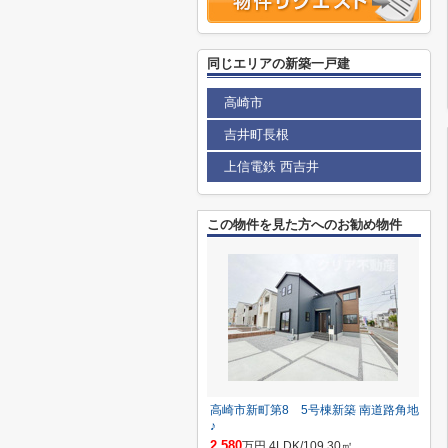
同じエリアの新築一戸建
高崎市
吉井町長根
上信電鉄 西吉井
この物件を見た方へのお勧め物件
高崎市新町第8 5号棟新築 南道路角地
♪
2,580
万円 4LDK/109.30㎡