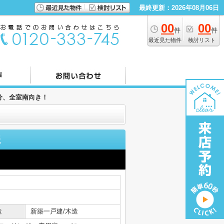
最終更新：2026年08月06日
00
00
件
件
最近見た物件
検討リスト
分、全室南向き！
報
造
新築一戸建/木造