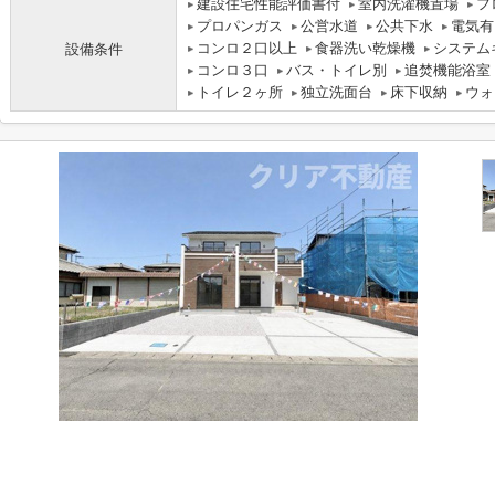
建設住宅性能評価書付
室内洗濯機置場
フ
プロパンガス
公営水道
公共下水
電気有
コンロ２口以上
食器洗い乾燥機
システム
設備条件
コンロ３口
バス・トイレ別
追焚機能浴室
トイレ２ヶ所
独立洗面台
床下収納
ウォ