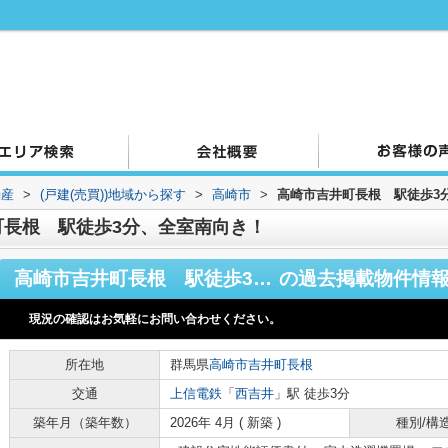
動産
>
(戸建(売買))地域から探す
>
高崎市
>
高崎市吉井町長根 駅徒歩3
町長根 駅徒歩3分、全室南向き！
高崎市吉井町長根 駅徒歩3分、全室南向き！
の過去掲載物件情
現況の確認はお気軽にお問い合わせください。
所在地
群馬県
高崎市
吉井町長根
交通
上信電鉄
「
西吉井
」駅 徒歩3分
築年月（築年数）
2026年 4月 ( 新築 )
種別/構