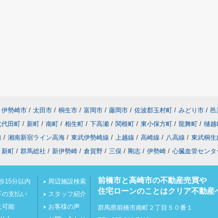
伊勢崎市
/
太田市
/
桐生市
/
富岡市
/
藤岡市
/
佐波郡玉村町
/
みどり市
/
邑
北代田町
/
新町
/
南町
/
相生町
/
下高瀬
/
関根町
/
東小保方町
/
龍舞町
/
樋越
線
/
湘南新宿ライン高海
/
東武伊勢崎線
/
上越線
/
高崎線
/
八高線
/
東武桐生
新町
/
群馬総社
/
新伊勢崎
/
倉賀野
/
三俣
/
剛志
/
伊勢崎
/
心臓血管センタ
前橋市と高崎市の不動産売買や
歩15分以内
周辺施設検索
住宅ローンのことはクリア不動産
下の支払い
スタッフ紹介
上可能
お客様の声
群馬県前橋市南町２丁目５０番１