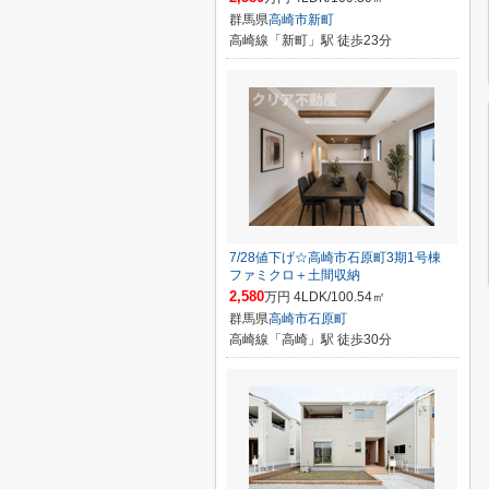
群馬県
高崎市
新町
高崎線「新町」駅 徒歩23分
7/28値下げ☆高崎市石原町3期1号棟
ファミクロ＋土間収納
2,580
万円 4LDK/100.54㎡
群馬県
高崎市
石原町
高崎線「高崎」駅 徒歩30分