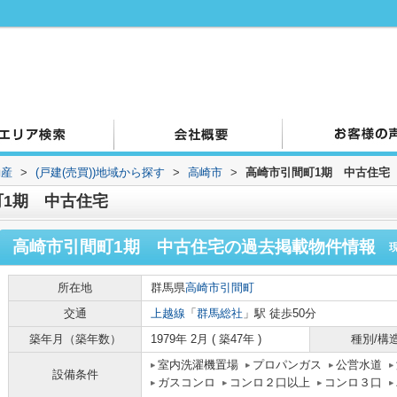
動産
>
(戸建(売買))地域から探す
>
高崎市
>
高崎市引間町1期 中古住宅
1期 中古住宅
高崎市引間町1期 中古住宅
の過去掲載物件情報
所在地
群馬県
高崎市
引間町
交通
上越線
「
群馬総社
」駅 徒歩50分
築年月（築年数）
1979年 2月 ( 築47年 )
種別/構
室内洗濯機置場
プロパンガス
公営水道
設備条件
ガスコンロ
コンロ２口以上
コンロ３口