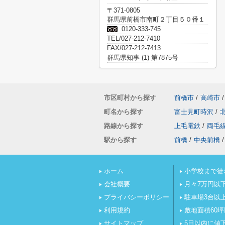
〒371-0805
群馬県前橋市南町２丁目５０番１
0120-333-745
TEL/027-212-7410
FAX/027-212-7413
群馬県知事 (1) 第7875号
市区町村から探す
前橋市
/
高崎市
/
町名から探す
富士見町時沢
/
路線から探す
上毛電鉄
/
両毛
駅から探す
前橋
/
中央前橋
/
ホーム
小学校まで徒
会社概要
月々7万円以
プライバシーポリシー
駐車場3台以
利用規約
敷地面積60
サイトマップ
5日以内に値