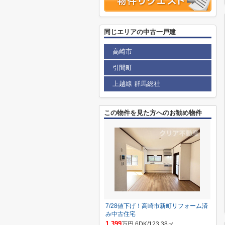
同じエリアの中古一戸建
高崎市
引間町
上越線 群馬総社
この物件を見た方へのお勧め物件
7/28値下げ！高崎市新町リフォーム済
み中古住宅
1,399
万円 6DK/123.38㎡