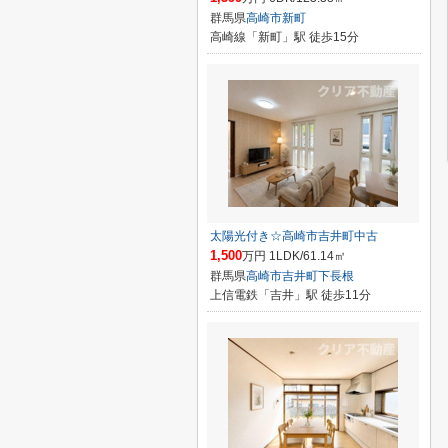
群馬県
高崎市
新町
高崎線「新町」駅 徒歩15分
太陽光付き☆高崎市吉井町中古
1,500
万円 1LDK/61.14㎡
群馬県
高崎市
吉井町下長根
上信電鉄「吉井」駅 徒歩11分