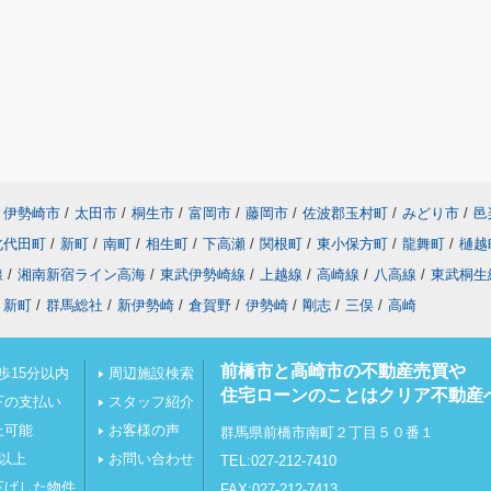
伊勢崎市
/
太田市
/
桐生市
/
富岡市
/
藤岡市
/
佐波郡玉村町
/
みどり市
/
邑
北代田町
/
新町
/
南町
/
相生町
/
下高瀬
/
関根町
/
東小保方町
/
龍舞町
/
樋越
線
/
湘南新宿ライン高海
/
東武伊勢崎線
/
上越線
/
高崎線
/
八高線
/
東武桐生
新町
/
群馬総社
/
新伊勢崎
/
倉賀野
/
伊勢崎
/
剛志
/
三俣
/
高崎
前橋市と高崎市の不動産売買や
歩15分以内
周辺施設検索
住宅ローンのことはクリア不動産
下の支払い
スタッフ紹介
上可能
お客様の声
群馬県前橋市南町２丁目５０番１
坪以上
お問い合わせ
TEL:027-212-7410
下げした物件
FAX:027-212-7413