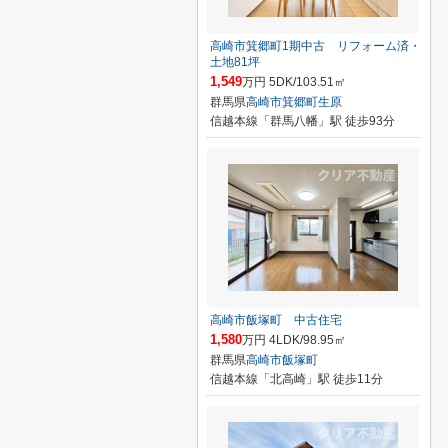
高崎市箕郷町1期中古 リフォーム済・
土地81坪
1,549
万円 5DK/103.51㎡
群馬県
高崎市
箕郷町生原
信越本線「群馬八幡」駅 徒歩93分
高崎市飯塚町 中古住宅
1,580
万円 4LDK/98.95㎡
群馬県
高崎市
飯塚町
信越本線「北高崎」駅 徒歩11分