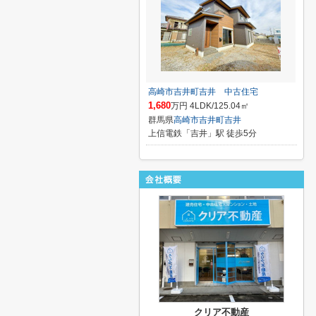
高崎市吉井町吉井 中古住宅
1,680
万円 4LDK/125.04㎡
群馬県
高崎市
吉井町吉井
上信電鉄「吉井」駅 徒歩5分
クリア不動産