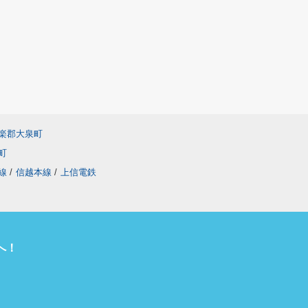
楽郡大泉町
町
線
/
信越本線
/
上信電鉄
へ！