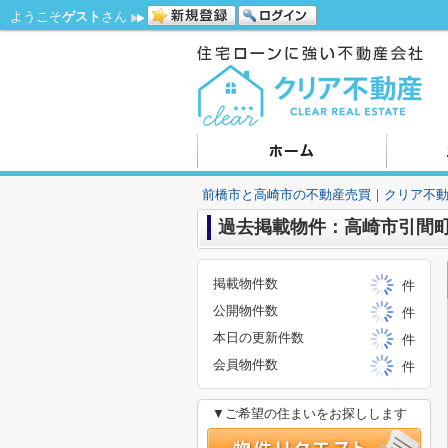
ようこそ
ゲスト
さん
前橋市と高崎市の不動産売買｜クリア不
過去掲載物件：高崎市引間町
掲載物件数
件
公開物件数
件
本日の更新件数
件
会員物件数
件
▼ご希望の住まいをお探しします