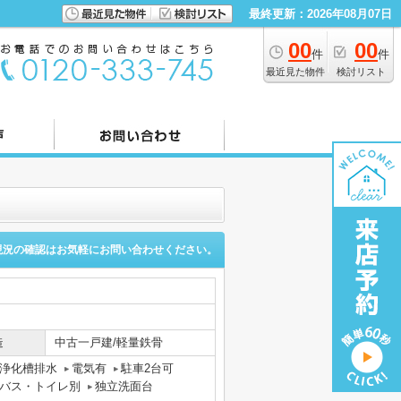
最終更新：2026年08月07日
00
00
件
件
最近見た物件
検討リスト
現況の確認はお気軽にお問い合わせください。
造
中古一戸建/軽量鉄骨
浄化槽排水
電気有
駐車2台可
バス・トイレ別
独立洗面台