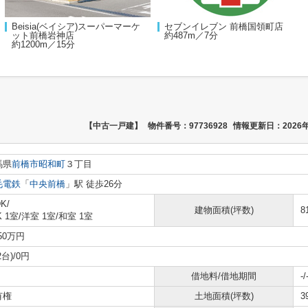
Beisia(ベイシア)スーパーマーケ
セブンイレブン 前橋国領町店
ット前橋岩神店
約487m／7分
約1200m／15分
【中古一戸建】
物件番号：97736928
情報更新日：2026年
馬県
前橋市
昭和町
３丁目
毛電鉄
「
中央前橋
」駅 徒歩26分
K/
建物面積(坪数)
8
K 1室
/
洋室 1室
/
和室 1室
650万円
2台)/0円
借地料/借地期間
-/
有権
土地面積(坪数)
3