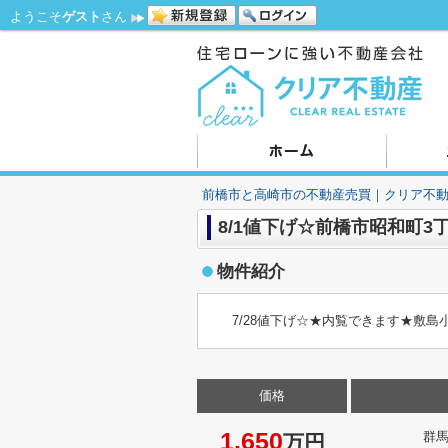
ようこそ
ゲスト
さん
前橋市と高崎市の不動産売買｜クリア不
8/1値下げ☆前橋市昭和町3
物件紹介
7/28値下げ☆★内覧できます★敷
価格
1,650
群
万円