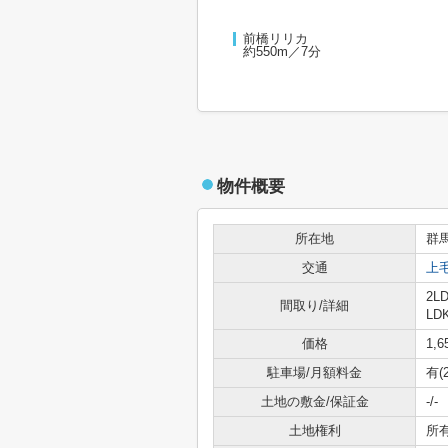
前橋リリカ
約550m／7分
物件概要
所在地
群
交通
上
2LD
間取り/詳細
LD
価格
1,
駐車場/月額料金
有(
土地の敷金/保証金
-/-
土地権利
所