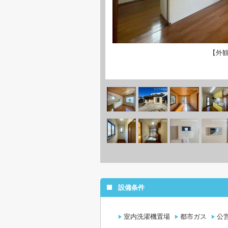
【外
設備条件
室内洗濯機置場
都市ガス
公