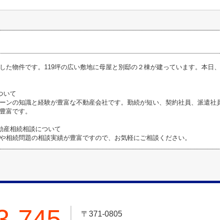
した物件です。119坪の広い敷地に母屋と別邸の２棟が建っています。本日
ついて
ーンの知識と経験が豊富な不動産会社です。勤続が短い、契約社員、派遣社
豊富です。
動産相続相談について
や相続問題の相談実績が豊富ですので、お気軽にご相談ください。
3-745
〒371-0805