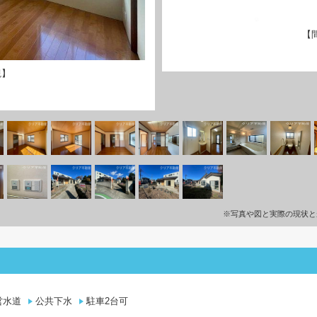
【
観】
※写真や図と実際の現状と
営水道
公共下水
駐車2台可