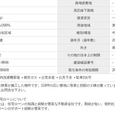
路地状敷地
-
高圧線下面積
-
/-
接道状況
一
%/200%
用途地域
街化区域
種別/構造
建
築年月（築年数）
2
向き
家
その他の法令上の制限
-
介/即時
建築確認番号
-
36928
取引条件の有効期限
2
内洗濯機置場
都市ガス
公営水道
公共下水
駐車2台可
友林業が施工した物件です。119坪の広い敷地に母屋と別邸の２棟が建ってい
にお問合せ下さい。
住宅ローンについて
社は、住宅ローンの知識と経験が豊富な不動産会社です。勤続が短い、契約社
ローンのサポート経験が豊富です。