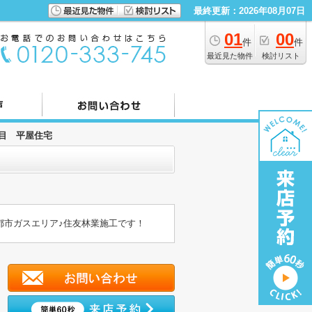
最終更新：2026年08月07日
01
00
件
件
最近見た物件
検討リスト
丁目 平屋住宅
都市ガスエリア♪住友林業施工です！