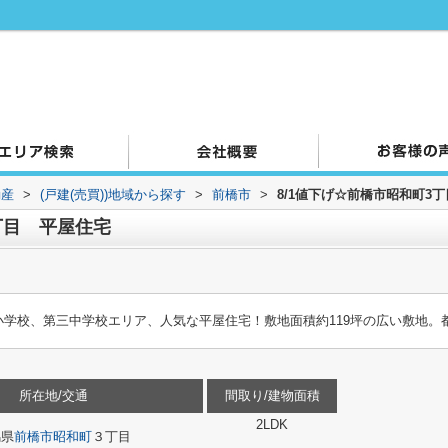
動産
>
(戸建(売買))地域から探す
>
前橋市
>
8/1値下げ☆前橋市昭和町3
丁目 平屋住宅
島小学校、第三中学校エリア、人気な平屋住宅！敷地面積約119坪の広い敷地。
所在地/交通
間取り/建物面積
2LDK
馬県
前橋市
昭和町
３丁目