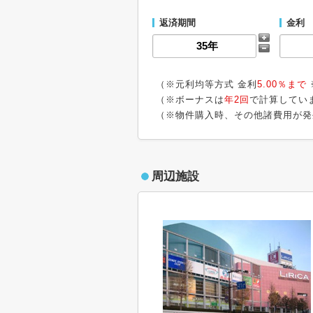
返済期間
金利
（※元利均等方式 金利
5.00％まで
（※ボーナスは
年2回
で計算してい
（※物件購入時、その他諸費用が発
周辺施設