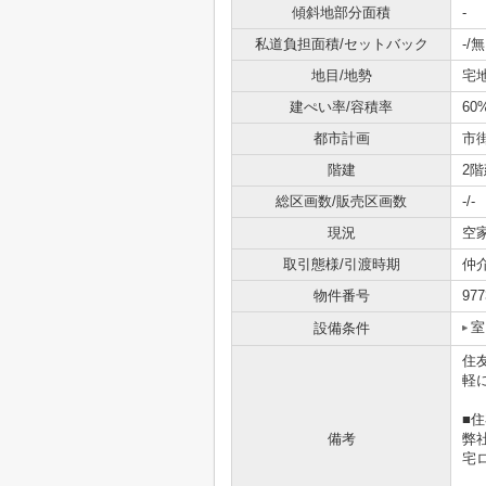
傾斜地部分面積
-
私道負担面積/セットバック
-/無
地目/地勢
宅地
建ぺい率/容積率
60
都市計画
市
階建
2階
総区画数/販売区画数
-/-
現況
空
取引態様/引渡時期
仲
物件番号
977
室
設備条件
住
軽
■
備考
弊
宅