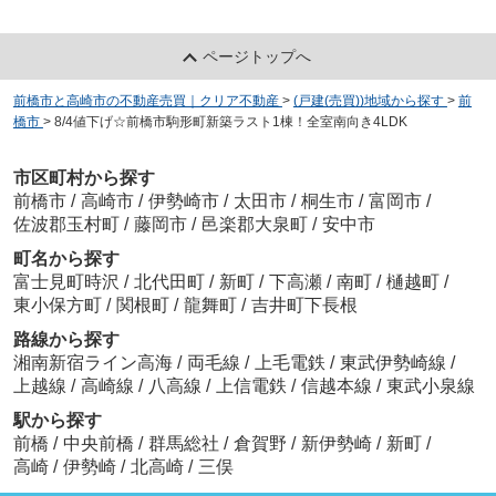
ページトップへ
前橋市と高崎市の不動産売買｜クリア不動産
>
(戸建(売買))地域から探す
>
前
橋市
>
8/4値下げ☆前橋市駒形町新築ラスト1棟！全室南向き4LDK
市区町村から探す
前橋市
/
高崎市
/
伊勢崎市
/
太田市
/
桐生市
/
富岡市
/
佐波郡玉村町
/
藤岡市
/
邑楽郡大泉町
/
安中市
町名から探す
富士見町時沢
/
北代田町
/
新町
/
下高瀬
/
南町
/
樋越町
/
東小保方町
/
関根町
/
龍舞町
/
吉井町下長根
路線から探す
湘南新宿ライン高海
/
両毛線
/
上毛電鉄
/
東武伊勢崎線
/
上越線
/
高崎線
/
八高線
/
上信電鉄
/
信越本線
/
東武小泉線
駅から探す
前橋
/
中央前橋
/
群馬総社
/
倉賀野
/
新伊勢崎
/
新町
/
高崎
/
伊勢崎
/
北高崎
/
三俣