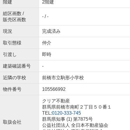
階建
2階建
総区画数 /
- / -
販売区画数
現況
完成済み
取引態様
仲介
引渡し
即時
建築確認番号
-
近隣の学校
前橋市立駒形小学校
物件番号
105566992
クリア不動産
群馬県前橋市南町２丁目５０番１
TEL:
0120-333-745
群馬県知事 (1) 第7875号
取扱会社
公益社団法人 全日本不動産協会