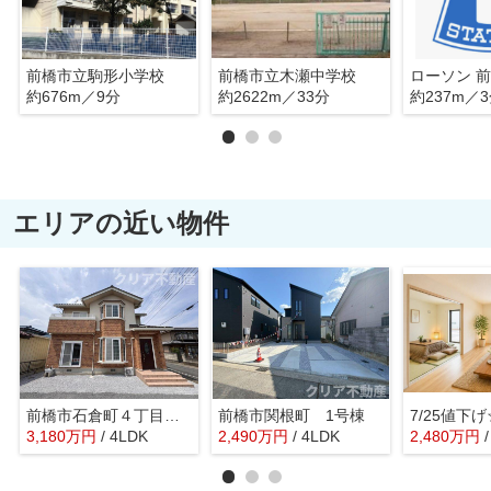
前橋市立駒形小学校
前橋市立木瀬中学校
約676m／9分
約2622m／33分
約237m／
エリアの近い物件
前橋市石倉町４丁目 中古住宅
前橋市関根町 1号棟
3,180
万
円
/ 4LDK
2,490
万
円
/ 4LDK
2,480
万
円