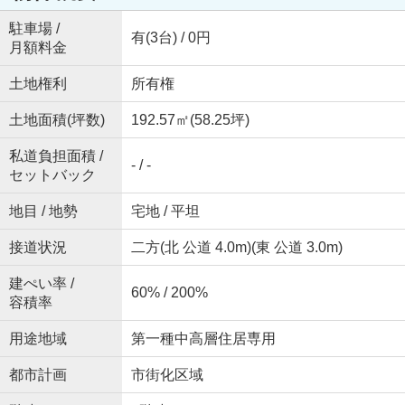
駐車場 /
有(3台) / 0円
月額料金
土地権利
所有権
土地面積(坪数)
192.57㎡(58.25坪)
私道負担面積 /
- / -
セットバック
地目 / 地勢
宅地 / 平坦
接道状況
二方(北 公道 4.0m)(東 公道 3.0m)
建ぺい率 /
60% / 200%
容積率
用途地域
第一種中高層住居専用
都市計画
市街化区域