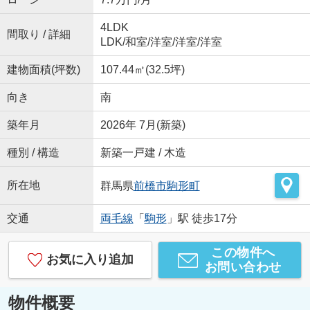
4LDK
間取り / 詳細
LDK
/
和室
/
洋室
/
洋室
/
洋室
建物面積(坪数)
107.44㎡(32.5坪)
向き
南
築年月
2026年 7月(新築)
種別 / 構造
新築一戸建 / 木造
所在地
群馬県
前橋市
駒形町
交通
両毛線
「
駒形
」駅 徒歩17分
この物件へ
お気に入り追加
お問い合わせ
物件概要