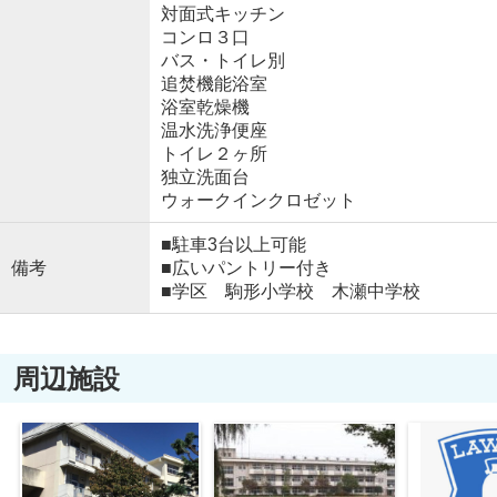
対面式キッチン
コンロ３口
バス・トイレ別
追焚機能浴室
浴室乾燥機
温水洗浄便座
トイレ２ヶ所
独立洗面台
ウォークインクロゼット
■駐車3台以上可能
備考
■広いパントリー付き
■学区 駒形小学校 木瀬中学校
周辺施設