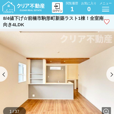
閲覧履歴
お気に入り
メニュー
1
0
8/4値下げ☆前橋市駒形町新築ラスト1棟！全室南
向き4LDK
1 / 37