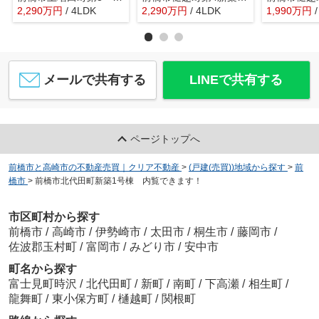
2,290
万
円
/ 4LDK
2,290
万
円
/ 4LDK
1,990
万
円
メールで共有する
LINEで共有する
ページトップへ
前橋市と高崎市の不動産売買｜クリア不動産
>
(戸建(売買))地域から探す
>
前
橋市
>
前橋市北代田町新築1号棟 内覧できます！
市区町村から探す
前橋市
/
高崎市
/
伊勢崎市
/
太田市
/
桐生市
/
藤岡市
/
佐波郡玉村町
/
富岡市
/
みどり市
/
安中市
町名から探す
富士見町時沢
/
北代田町
/
新町
/
南町
/
下高瀬
/
相生町
/
龍舞町
/
東小保方町
/
樋越町
/
関根町