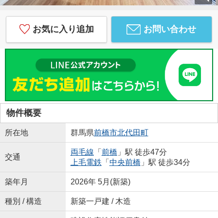
お気に入り追加
お問い合わせ
物件概要
所在地
群馬県
前橋市
北代田町
両毛線
「
前橋
」駅 徒歩47分
交通
上毛電鉄
「
中央前橋
」駅 徒歩34分
築年月
2026年 5月(新築)
種別 / 構造
新築一戸建 / 木造