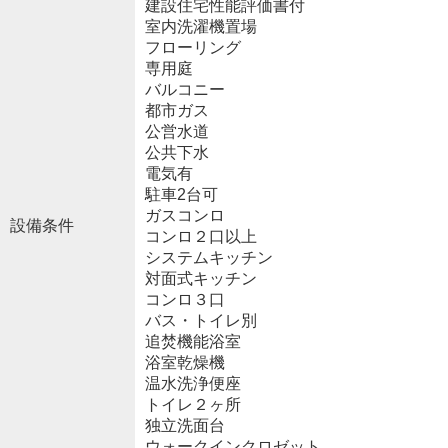
建設住宅性能評価書付
室内洗濯機置場
フローリング
専用庭
バルコニー
都市ガス
公営水道
公共下水
電気有
駐車2台可
ガスコンロ
設備条件
コンロ２口以上
システムキッチン
対面式キッチン
コンロ３口
バス・トイレ別
追焚機能浴室
浴室乾燥機
温水洗浄便座
トイレ２ヶ所
独立洗面台
ウォークインクロゼット