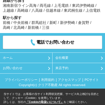
路線から探す
湘南新宿ライン高海
/
両毛線
/
上毛電鉄
/
東武伊勢崎線
/
上越線
/
高崎線
/
八高線
/
信越本線
/
東武桐生線
/
上信電鉄
駅から探す
前橋
/
中央前橋
/
群馬総社
/
新町
/
新伊勢崎
/
倉賀野
/
高崎
/
北高崎
/
新前橋
/
三俣
電話でお問い合わせ
ホーム
会社概要
お問い合わせ
来店予約
プライバシーポリシー
利用規約
アクセスマップ
PCサイト
Copyright(c) クリア不動産 All rights reserved.
当サイトでは、お客様の当サイト利用状況把握、サービス向上検討を目的と
して、クッキー（Cookie）を使用しています。
詳しくは、当社の
「Cookieの取扱いについて」
をご確認ください。