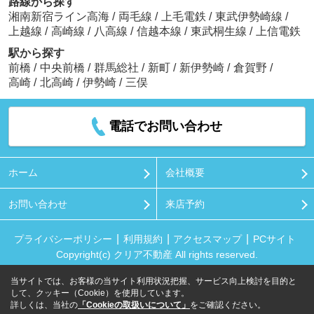
路線から探す
湘南新宿ライン高海
/
両毛線
/
上毛電鉄
/
東武伊勢崎線
/
上越線
/
高崎線
/
八高線
/
信越本線
/
東武桐生線
/
上信電鉄
駅から探す
前橋
/
中央前橋
/
群馬総社
/
新町
/
新伊勢崎
/
倉賀野
/
高崎
/
北高崎
/
伊勢崎
/
三俣
電話でお問い合わせ
ホーム
会社概要
お問い合わせ
来店予約
プライバシーポリシー
利用規約
アクセスマップ
PCサイト
Copyright(c) クリア不動産 All rights reserved.
当サイトでは、お客様の当サイト利用状況把握、サービス向上検討を目的と
して、クッキー（Cookie）を使用しています。
詳しくは、当社の
「Cookieの取扱いについて」
をご確認ください。