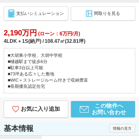
支払いシミュレーション
間取りを見る
2,190万円
(ローン：6万円/月)
4LDK＋1S(納戸)
108.47㎡(32.81坪)
■大胡東小学校、大胡中学校
■樋越駅まで徒歩6分
■駐車3台以上可能
■73坪ある広々した敷地
■WIC＋ストレージルーム付きで収納豊富
■長期優良認定住宅
この物件へ
お気に入り追加
お問い合わせ
基本情報
情報の見方