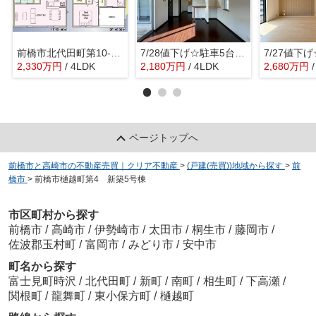
前橋市北代田町第10-2号棟リビング横和室★
7/28値下げ☆駐車5台可！前橋市上佐鳥町中古
2,330
万
円
/ 4LDK
2,180
万
円
/ 4LDK
2,680
万
円
ページトップへ
前橋市と高崎市の不動産売買｜クリア不動産
>
(戸建(売買))地域から探す
>
前
橋市
>
前橋市樋越町第4 新築5号棟
市区町村から探す
前橋市
/
高崎市
/
伊勢崎市
/
太田市
/
桐生市
/
藤岡市
/
佐波郡玉村町
/
富岡市
/
みどり市
/
安中市
町名から探す
富士見町時沢
/
北代田町
/
新町
/
南町
/
相生町
/
下高瀬
/
関根町
/
龍舞町
/
東小保方町
/
樋越町