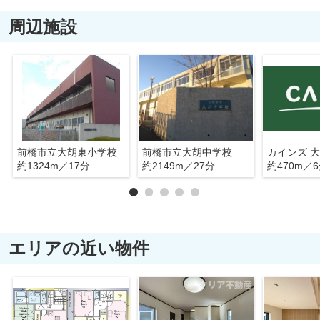
周辺施設
前橋市立大胡東小学校
前橋市立大胡中学校
カインズ 
約1324m／17分
約2149m／27分
約470m／
エリアの近い物件