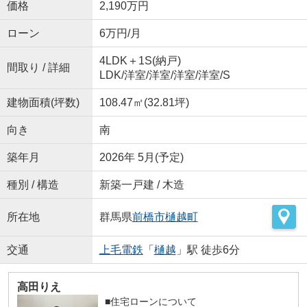
価格
2,190万円
ローン
6万円/月
4LDK＋1S(納戸)
間取り / 詳細
LDK
/
洋室
/
洋室
/
洋室
/
洋室
/
S
建物面積(坪数)
108.47㎡(32.81坪)
向き
南
築年月
2026年 5月(予定)
種別 / 構造
新築一戸建 / 木造
所在地
群馬県
前橋市
樋越町
交通
上毛電鉄
「
樋越
」駅 徒歩6分
高田りえ
■住宅ローンについて