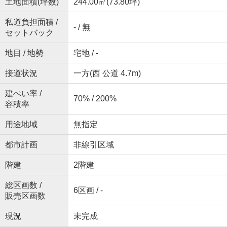
土地面積(坪数)
244.00㎡(73.80坪)
私道負担面積 /
- / 無
セットバック
地目 / 地勢
宅地 / -
接道状況
一方(西 公道 4.7m)
建ぺい率 /
70% / 200%
容積率
用途地域
無指定
都市計画
非線引区域
階建
2階建
総区画数 /
6区画 / -
販売区画数
現況
未完成