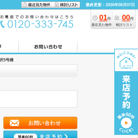
最終更新：2026年08月07日
01
00
件
件
最近見た物件
検討リスト
時沢5号棟