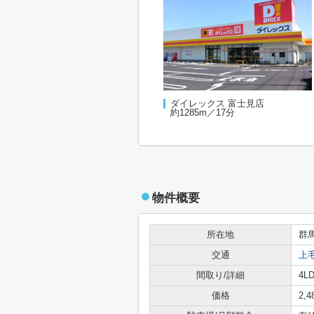
ダイレックス 富士見店
約1285m／17分
物件概要
所在地
群
交通
上
間取り/詳細
4LD
価格
2,