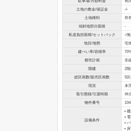
駐車場/月額料金
有(
土地の敷金/保証金
-/-
土地権利
所
傾斜地部分面積
-
私道負担面積/セットバック
-/無
地目/地勢
宅地
建ぺい率/容積率
70
都市計画
非
階建
2階
総区画数/販売区画数
5区
現況
未
取引態様/引渡時期
仲
物件番号
104
建
電
設備条件
バ
床