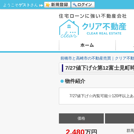
ようこそ
ゲスト
さん
前橋市と高崎市の不動産売買｜クリア不
7/27値下げ☆第12富士見町
物件紹介
7/27値下げ☆内覧可能☆120坪以
価格
2,480
群
万円