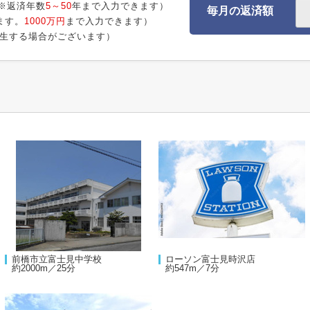
※返済年数
5～50
年まで入力できます）
毎月の返済額
ます。
1000万円
まで入力できます）
生する場合がございます）
前橋市立富士見中学校
ローソン富士見時沢店
約2000m／25分
約547m／7分