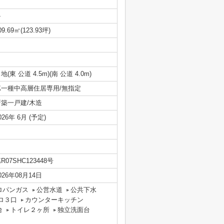
-
09.69㎡(123.93坪)
地(東 公道 4.5m)(南 公道 4.0m)
第一種中高層住居専用/無指定
新築一戸建/木造
026年 6月 (予定)
R07SHC123448号
026年08月14日
ロパンガス
公営水道
公共下水
ロ３口
カウンターキッチン
台
トイレ２ヶ所
独立洗面台