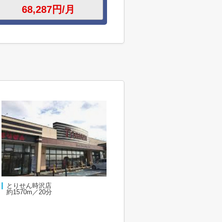
とりせん時沢店
約1570m／20分