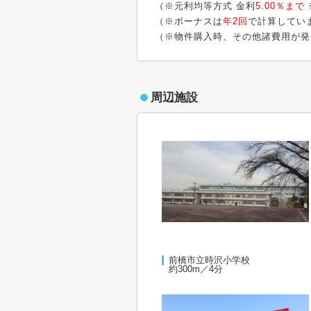
（※元利均等方式 金利
5.00％まで
（※ボーナスは
年2回
で計算してい
（※物件購入時、その他諸費用が発
周辺施設
前橋市立時沢小学校
約300m／4分