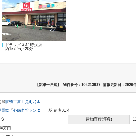
ドラッグスギ 時沢店
約1572m／20分
【新築一戸建】
物件番号：104213987
情報更新日：2026年
馬県
前橋市
富士見町時沢
毛電鉄
「
心臓血管センター
」駅 徒歩81分
K/
建物面積(坪数)
1
480万円