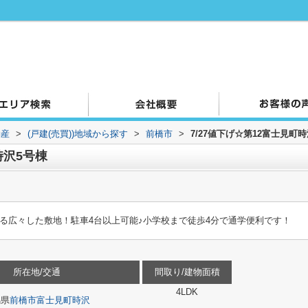
動産
>
(戸建(売買))地域から探す
>
前橋市
>
7/27値下げ☆第12富士見町
時沢5号棟
上ある広々した敷地！駐車4台以上可能♪小学校まで徒歩4分で通学便利です！
所在地/交通
間取り/建物面積
4LDK
馬県
前橋市
富士見町時沢