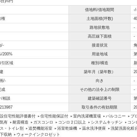
4台)/0円
借地料/借地期間
-/
有権
土地面積(坪数)
4
路地状敷地
-
高圧線下面積
-
/-
接道状況
角
%/200%
用途地域
線引区域
種別/構造
建
築年月（築年数）
2
画/-
向き
-
完成
その他の法令上の制限
-
介/相談
建築確認番号
第
213987
取引条件の有効期限
2
設住宅性能評価書付
住宅性能保証付
室内洗濯機置場
バルコニー
プ
気有
耐震構造
ガスコンロ
コンロ２口以上
システムキッチン
コン
ス・トイレ別
追焚機能浴室
浴室乾燥機
温水洗浄便座
洗髪洗面化粧
下収納
ウォークインクロゼット