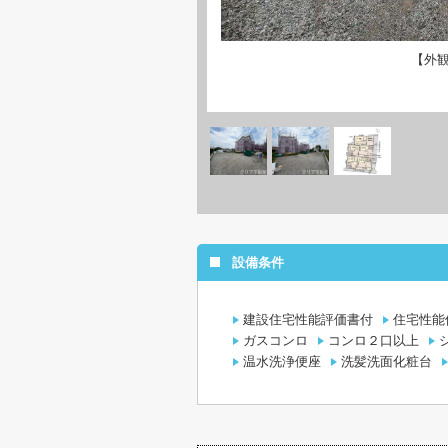
【外
設備条件
建設住宅性能評価書付
住宅性能
ガスコンロ
コンロ２口以上
温水洗浄便座
洗髪洗面化粧台