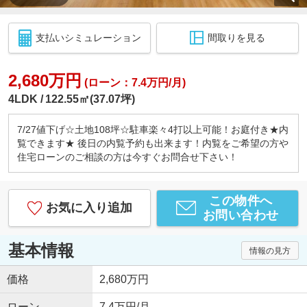
支払いシミュレーション
間取りを見る
2,680万円
(ローン：7.4万円/月)
4LDK
122.55㎡(37.07坪)
7/27値下げ☆土地108坪☆駐車楽々4打以上可能！お庭付き★内
覧できます★ 後日の内覧予約も出来ます！内覧をご希望の方や
住宅ローンのご相談の方は今すぐお問合せ下さい！
この物件へ
お気に入り追加
お問い合わせ
基本情報
情報の見方
価格
2,680万円
ローン
7.4万円/月