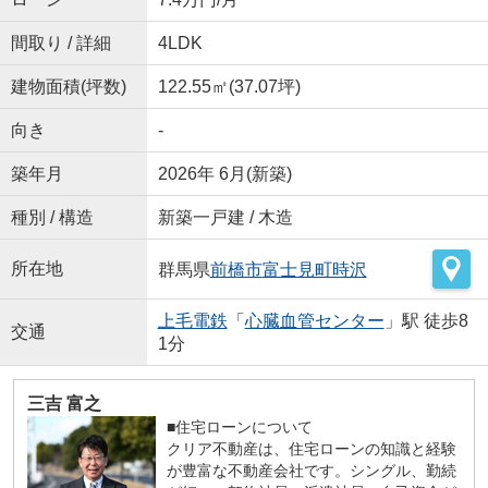
間取り / 詳細
4LDK
建物面積(坪数)
122.55㎡(37.07坪)
向き
-
築年月
2026年 6月(新築)
種別 / 構造
新築一戸建 / 木造
所在地
群馬県
前橋市
富士見町時沢
上毛電鉄
「
心臓血管センター
」駅 徒歩8
交通
1分
三吉 富之
■住宅ローンについて
クリア不動産は、住宅ローンの知識と経験
が豊富な不動産会社です。シングル、勤続