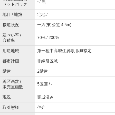
- / 無
セットバック
地目 / 地勢
宅地 / -
接道状況
一方(東 公道 4.5m)
建ぺい率 /
70% / 200%
容積率
用途地域
第一種中高層住居専用/無指定
都市計画
非線引区域
階建
2階建
総区画数 /
5区画 / -
販売区画数
現況
完成済み
取引態様
仲介