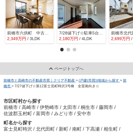
前橋市六供町 中古住宅 勾配天井の明るいリビング
7/28値下げ☆駐車5台可！前橋市上佐鳥町中古
2,349
万
円
/ 3LDK
2,180
万
円
/ 4LDK
2,699
万
円
ページトップへ
前橋市と高崎市の不動産売買｜クリア不動産
>
(戸建(売買))地域から探す
>
前
橋市
>
7/27値下げ☆第12富士見町時沢3号棟 全室南向き☆
市区町村から探す
前橋市
/
高崎市
/
伊勢崎市
/
太田市
/
桐生市
/
藤岡市
/
佐波郡玉村町
/
富岡市
/
みどり市
/
安中市
町名から探す
富士見町時沢
/
北代田町
/
新町
/
南町
/
下高瀬
/
相生町
/