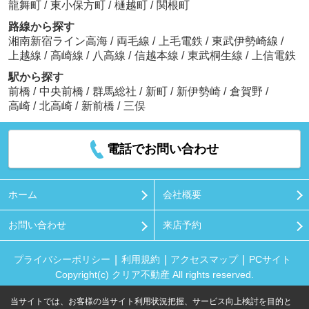
龍舞町
/
東小保方町
/
樋越町
/
関根町
路線から探す
湘南新宿ライン高海
/
両毛線
/
上毛電鉄
/
東武伊勢崎線
/
上越線
/
高崎線
/
八高線
/
信越本線
/
東武桐生線
/
上信電鉄
駅から探す
前橋
/
中央前橋
/
群馬総社
/
新町
/
新伊勢崎
/
倉賀野
/
高崎
/
北高崎
/
新前橋
/
三俣
電話でお問い合わせ
ホーム
会社概要
お問い合わせ
来店予約
プライバシーポリシー
利用規約
アクセスマップ
PCサイト
Copyright(c) クリア不動産 All rights reserved.
当サイトでは、お客様の当サイト利用状況把握、サービス向上検討を目的と