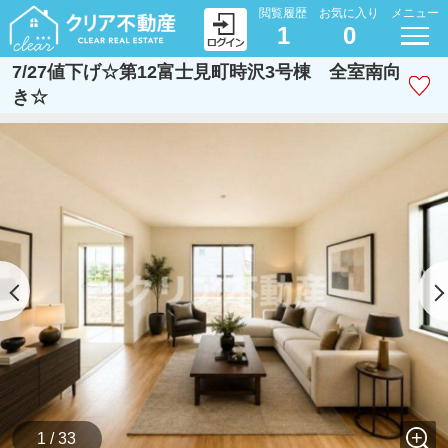
閲覧履歴
お気に入り
メニュー
1
0
7/27値下げ☆第12富士見町時沢3号棟 全室南向
き☆
1 / 33