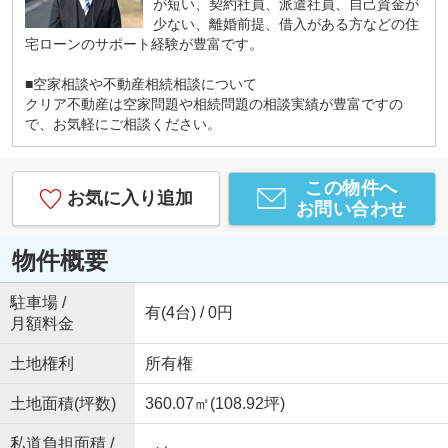
が短い、契約社員、派遣社員、自己資金が
少ない、離婚前提、借入がある方などの住
宅ローンのサポート経験が豊富です。
■空家相談や不動産相続相談について
クリア不動産は空家問題や相続問題の相談実績が豊富ですの
で、お気軽にご相談ください。
この物件へ
お気に入り追加
お問い合わせ
物件概要
駐車場 /
有(4台) / 0円
月額料金
土地権利
所有権
土地面積(坪数)
360.07㎡(108.92坪)
私道負担面積 /