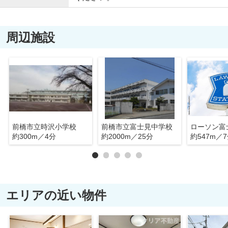
周辺施設
前橋市立時沢小学校
前橋市立富士見中学校
ローソン富
約300m／4分
約2000m／25分
約547m／
エリアの近い物件