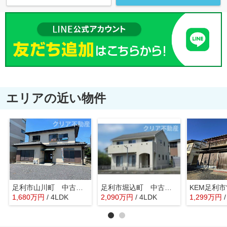
エリアの近い物件
足利市山川町 中古住宅
足利市堀込町 中古住宅
1,680
万
円
/ 4LDK
2,090
万
円
/ 4LDK
1,299
万
円