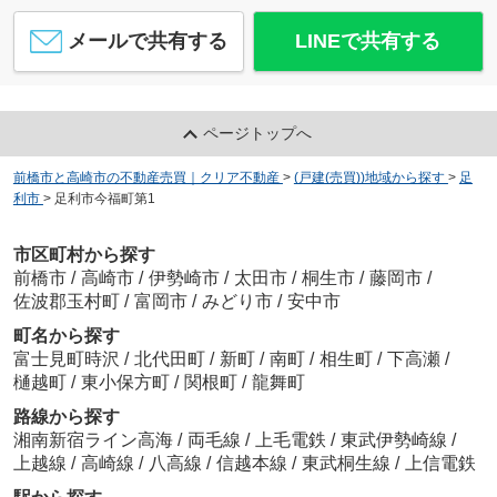
メールで共有する
LINEで共有する
ページトップへ
前橋市と高崎市の不動産売買｜クリア不動産
>
(戸建(売買))地域から探す
>
足
利市
>
足利市今福町第1
市区町村から探す
前橋市
/
高崎市
/
伊勢崎市
/
太田市
/
桐生市
/
藤岡市
/
佐波郡玉村町
/
富岡市
/
みどり市
/
安中市
町名から探す
富士見町時沢
/
北代田町
/
新町
/
南町
/
相生町
/
下高瀬
/
樋越町
/
東小保方町
/
関根町
/
龍舞町
路線から探す
湘南新宿ライン高海
/
両毛線
/
上毛電鉄
/
東武伊勢崎線
/
上越線
/
高崎線
/
八高線
/
信越本線
/
東武桐生線
/
上信電鉄