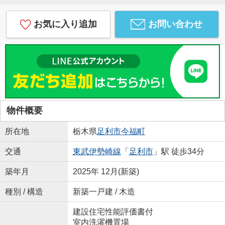
お気に入り追加
お問い合わせ
物件概要
所在地
栃木県
足利市
今福町
交通
東武伊勢崎線
「
足利市
」駅 徒歩34分
築年月
2025年 12月(新築)
種別 / 構造
新築一戸建 / 木造
建設住宅性能評価書付
室内洗濯機置場