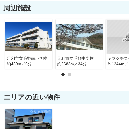
周辺施設
足利市立毛野南小学校
足利市立毛野中学校
約459m／6分
約2688m／34分
約1244m／
エリアの近い物件