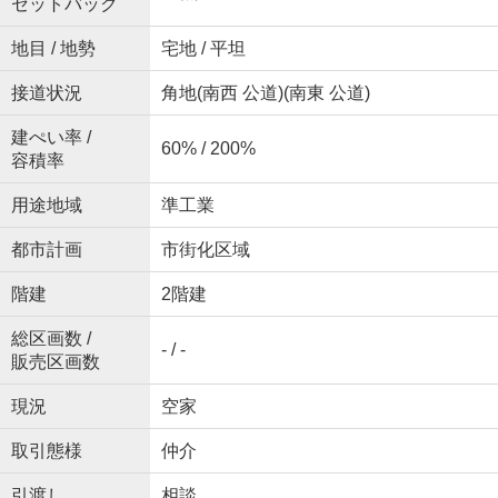
セットバック
地目 / 地勢
宅地 / 平坦
接道状況
角地(南西 公道)(南東 公道)
建ぺい率 /
60% / 200%
容積率
用途地域
準工業
都市計画
市街化区域
階建
2階建
総区画数 /
- / -
販売区画数
現況
空家
取引態様
仲介
引渡し
相談