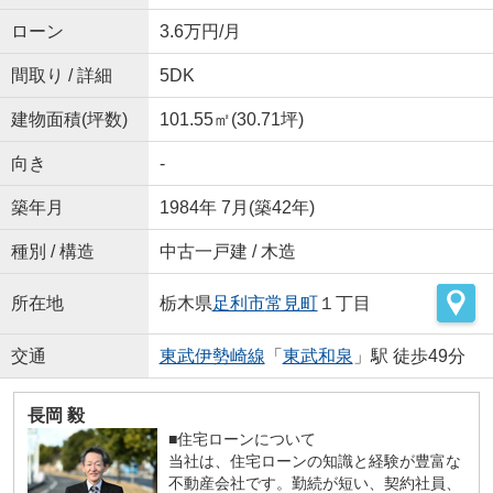
ローン
3.6万円/月
間取り / 詳細
5DK
建物面積(坪数)
101.55㎡(30.71坪)
向き
-
築年月
1984年 7月(築42年)
種別 / 構造
中古一戸建 / 木造
所在地
栃木県
足利市
常見町
１丁目
交通
東武伊勢崎線
「
東武和泉
」駅 徒歩49分
長岡 毅
■住宅ローンについて
当社は、住宅ローンの知識と経験が豊富な
不動産会社です。勤続が短い、契約社員、