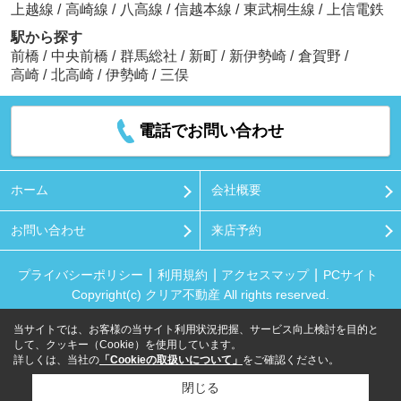
上越線
/
高崎線
/
八高線
/
信越本線
/
東武桐生線
/
上信電鉄
駅から探す
前橋
/
中央前橋
/
群馬総社
/
新町
/
新伊勢崎
/
倉賀野
/
高崎
/
北高崎
/
伊勢崎
/
三俣
電話でお問い合わせ
ホーム
会社概要
お問い合わせ
来店予約
プライバシーポリシー
利用規約
アクセスマップ
PCサイト
Copyright(c) クリア不動産 All rights reserved.
当サイトでは、お客様の当サイト利用状況把握、サービス向上検討を目的と
して、クッキー（Cookie）を使用しています。
詳しくは、当社の
「Cookieの取扱いについて」
をご確認ください。
閉じる