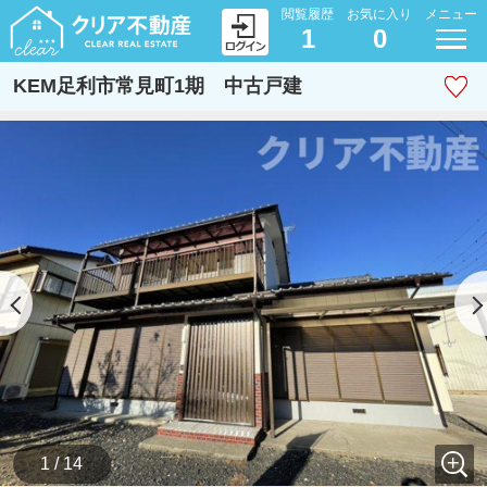
閲覧履歴
お気に入り
メニュー
1
0
KEM足利市常見町1期 中古戸建
1 / 14