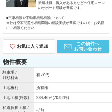
派遣社員、借入がある方などの住宅ローン
のサポート経験が豊富です。
■空家相談や不動産相続相談について
当社は空家問題や相続問題の相談実績が豊富ですので、お気軽
にご相談ください。
この物件へ
お気に入り追加
お問い合わせ
物件概要
駐車場 /
有 / 0円
月額料金
土地権利
所有権
土地面積(坪数)
234.46㎡(70.92坪)
私道負担面積 /
- / 無