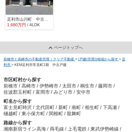
足利市山川町 中古住宅
1,680
万
円
/ 4LDK
ページトップへ
前橋市と高崎市の不動産売買｜クリア不動産
>
(戸建(売買))地域から探す
>
足
利市
>
KEM足利市常見町1期 中古戸建
市区町村から探す
前橋市
/
高崎市
/
伊勢崎市
/
太田市
/
桐生市
/
藤岡市
/
佐波郡玉村町
/
富岡市
/
みどり市
/
安中市
町名から探す
富士見町時沢
/
北代田町
/
新町
/
南町
/
相生町
/
下高瀬
/
樋越町
/
東小保方町
/
関根町
/
龍舞町
路線から探す
湘南新宿ライン高海
/
両毛線
/
上毛電鉄
/
東武伊勢崎線
/