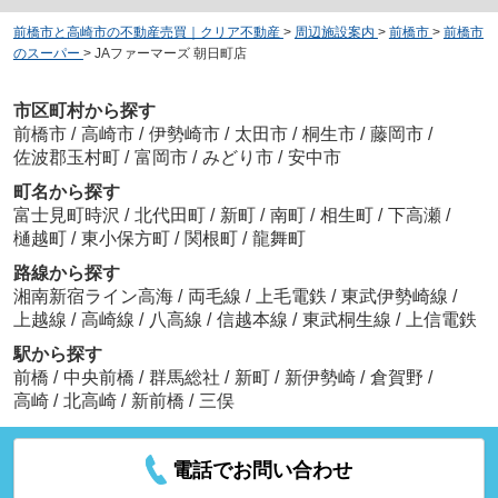
前橋市と高崎市の不動産売買｜クリア不動産
>
周辺施設案内
>
前橋市
>
前橋市
のスーパー
>
JAファーマーズ 朝日町店
市区町村から探す
前橋市
/
高崎市
/
伊勢崎市
/
太田市
/
桐生市
/
藤岡市
/
佐波郡玉村町
/
富岡市
/
みどり市
/
安中市
町名から探す
富士見町時沢
/
北代田町
/
新町
/
南町
/
相生町
/
下高瀬
/
樋越町
/
東小保方町
/
関根町
/
龍舞町
路線から探す
湘南新宿ライン高海
/
両毛線
/
上毛電鉄
/
東武伊勢崎線
/
上越線
/
高崎線
/
八高線
/
信越本線
/
東武桐生線
/
上信電鉄
駅から探す
前橋
/
中央前橋
/
群馬総社
/
新町
/
新伊勢崎
/
倉賀野
/
高崎
/
北高崎
/
新前橋
/
三俣
電話でお問い合わせ