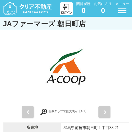
閲覧履歴
お気に入り
メニュー
0
0
JAファーマーズ 朝日町店
前
次
画像タップで拡大表示【
1
/1】
所在地
群馬県前橋市朝日町１丁目38-21