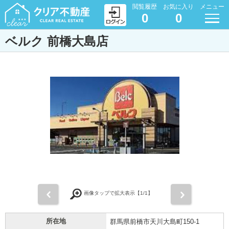
閲覧履歴
お気に入り
メニュー
0
0
ベルク 前橋大島店
前
次
画像タップで拡大表示【
1
/1】
所在地
群馬県前橋市天川大島町150-1