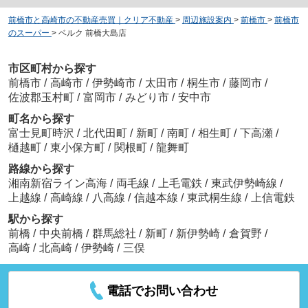
前橋市と高崎市の不動産売買｜クリア不動産
>
周辺施設案内
>
前橋市
>
前橋市
のスーパー
>
ベルク 前橋大島店
市区町村から探す
前橋市
/
高崎市
/
伊勢崎市
/
太田市
/
桐生市
/
藤岡市
/
佐波郡玉村町
/
富岡市
/
みどり市
/
安中市
町名から探す
富士見町時沢
/
北代田町
/
新町
/
南町
/
相生町
/
下高瀬
/
樋越町
/
東小保方町
/
関根町
/
龍舞町
路線から探す
湘南新宿ライン高海
/
両毛線
/
上毛電鉄
/
東武伊勢崎線
/
上越線
/
高崎線
/
八高線
/
信越本線
/
東武桐生線
/
上信電鉄
駅から探す
前橋
/
中央前橋
/
群馬総社
/
新町
/
新伊勢崎
/
倉賀野
/
高崎
/
北高崎
/
伊勢崎
/
三俣
電話でお問い合わせ