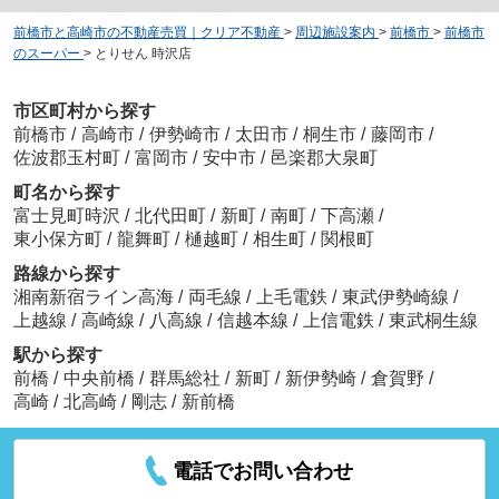
前橋市と高崎市の不動産売買｜クリア不動産
>
周辺施設案内
>
前橋市
>
前橋市
のスーパー
>
とりせん 時沢店
市区町村から探す
前橋市
/
高崎市
/
伊勢崎市
/
太田市
/
桐生市
/
藤岡市
/
佐波郡玉村町
/
富岡市
/
安中市
/
邑楽郡大泉町
町名から探す
富士見町時沢
/
北代田町
/
新町
/
南町
/
下高瀬
/
東小保方町
/
龍舞町
/
樋越町
/
相生町
/
関根町
路線から探す
湘南新宿ライン高海
/
両毛線
/
上毛電鉄
/
東武伊勢崎線
/
上越線
/
高崎線
/
八高線
/
信越本線
/
上信電鉄
/
東武桐生線
駅から探す
前橋
/
中央前橋
/
群馬総社
/
新町
/
新伊勢崎
/
倉賀野
/
高崎
/
北高崎
/
剛志
/
新前橋
電話でお問い合わせ