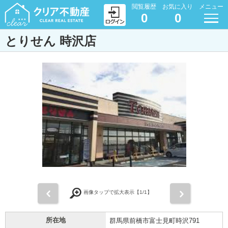
閲覧履歴
お気に入り
メニュー
0
0
とりせん 時沢店
前
次
画像タップで拡大表示【
1
/1】
所在地
群馬県前橋市富士見町時沢791