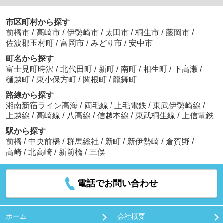
市区町村から探す
前橋市
/
高崎市
/
伊勢崎市
/
太田市
/
桐生市
/
藤岡市
/
佐波郡玉村町
/
富岡市
/
みどり市
/
安中市
町名から探す
富士見町時沢
/
北代田町
/
新町
/
南町
/
相生町
/
下高瀬
/
樋越町
/
東小保方町
/
関根町
/
龍舞町
路線から探す
湘南新宿ライン高海
/
両毛線
/
上毛電鉄
/
東武伊勢崎線
/
上越線
/
高崎線
/
八高線
/
信越本線
/
東武桐生線
/
上信電鉄
駅から探す
前橋
/
中央前橋
/
群馬総社
/
新町
/
新伊勢崎
/
倉賀野
/
高崎
/
北高崎
/
新前橋
/
三俣
電話でお問い合わせ
ホーム
会社概要