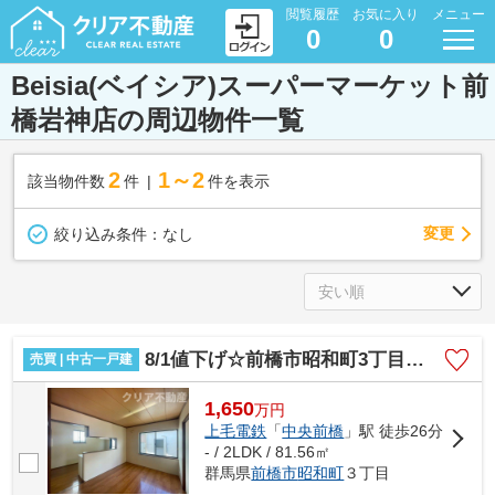
閲覧履歴
お気に入り
メニュー
0
0
Beisia(ベイシア)スーパーマーケット前
橋岩神店の周辺物件一覧
2
1～2
該当物件数
件
件を表示
変更
絞り込み条件：
なし
8/1値下げ☆前橋市昭和町3丁目 平屋住宅
売買 | 中古一戸建
1,650
万
円
上毛電鉄
「
中央前橋
」駅 徒歩26分
- / 2LDK / 81.56㎡
群馬県
前橋市
昭和町
３丁目