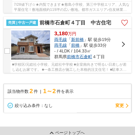
7/28値下げ☆★内覧できます★敷島小学校、第三中学校エリア、人気な
平屋住宅！敷地面積約119坪の広い敷地。都市ガスエリア♪住友林業施
工です！
前橋市石倉町４丁目 中古住宅
売買 | 中古一戸建
3,180
万
円
両毛線
「
新前橋
」駅 徒歩19分
両毛線
「
前橋
」駅 徒歩33分
- / 4LDK / 104.33㎡
群馬県
前橋市
石倉町
４丁目
■学校区/元総社小学校、元総社中学校 ■全室南向きで明るい日差しが差
し込むお家です。 ■一条工務店が施工した本格的注文住宅！ ■駐車スペ
ースは４台以上駐車可能です。 ■現地見学は早...
2
1～2
該当物件数
件
件を表示
変更
絞り込み条件：
なし
ページトップへ