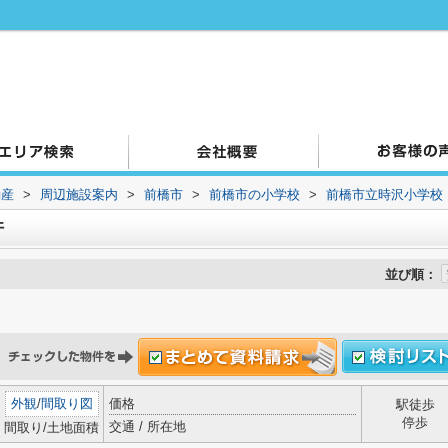
動産
>
周辺施設案内
>
前橋市
>
前橋市の小学校
>
前橋市立時沢小学校
件
並び順：
外観
/
間取り図
価格
駅徒歩
停歩
交通 / 所在地
間取り/土地面積