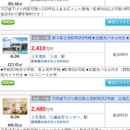
381.66㎡
7/27値下げ☆内覧可能☆115坪以上ある広々した敷地！駐車4台以上可能♪W
徒歩4分で通学便利です！
第３富士見町時沢9号棟★太陽光パネル付き★
新築一戸建
2,410
万円
徒歩84分
4LDK
上毛電鉄
「
三俣
」駅
群馬県
前橋市
富士見町時沢
213.41㎡
■学校区/時沢小学校、富士見中学校 ■駐車5台可能 ■太陽光パネル付き（買取
犯カメラ付き ■バルコニー２か所
7/25値下げ☆第12富士見町時沢2号棟 土地広々
新築一戸建
2,480
万円
徒歩81分
4LDK
上毛電鉄
「
心臓血管センター
」駅
群馬県
前橋市
富士見町時沢
400.81㎡