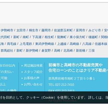
伊勢崎市
/
太田市
/
桐生市
/
藤岡市
/
佐波郡玉村町
/
富岡市
/
みどり市
/
安
北代田町
/
新町
/
南町
/
下高瀬
/
相生町
/
龍舞町
/
東小保方町
/
樋越町
/
関根
高海
/
両毛線
/
上毛電鉄
/
東武伊勢崎線
/
上越線
/
高崎線
/
八高線
/
信越本線
群馬総社
/
新町
/
新伊勢崎
/
倉賀野
/
高崎
/
北高崎
/
新前橋
/
三俣
前橋市と高崎市の不動産売買や
歩15分以内
周辺施設検索
住宅ローンのことはクリア不動産
下の支払い
スタッフ紹介
上可能
お客様の声
群馬県前橋市南町２丁目５０番１
坪以上
お問い合わせ
TEL:027-212-7410
下げした物件
FAX:027-212-7413
Copyright(c) クリア不動産
を目的として、クッキー（Cookie）を使用しています。
詳しくは、
All Rights Reserved.