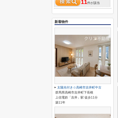
11
件が該当
新着物件
太陽光付き☆高崎市吉井町中古
群馬県高崎市吉井町下長根
上信電鉄「吉井」駅 徒歩11分
築11年