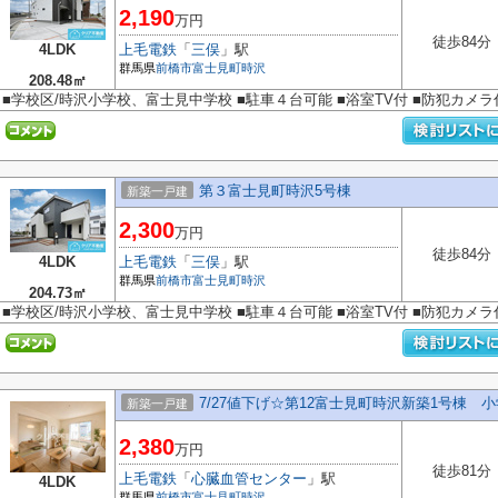
2,190
万円
徒歩84分
4LDK
上毛電鉄
「
三俣
」駅
群馬県
前橋市
富士見町時沢
208.48㎡
■学校区/時沢小学校、富士見中学校 ■駐車４台可能 ■浴室TV付 ■防犯カメ
第３富士見町時沢5号棟
新築一戸建
2,300
万円
徒歩84分
4LDK
上毛電鉄
「
三俣
」駅
群馬県
前橋市
富士見町時沢
204.73㎡
■学校区/時沢小学校、富士見中学校 ■駐車４台可能 ■浴室TV付 ■防犯カメ
7/27値下げ☆第12富士見町時沢新築1号棟 
新築一戸建
2,380
万円
徒歩81分
上毛電鉄
「
心臓血管センター
」駅
4LDK
群馬県
前橋市
富士見町時沢