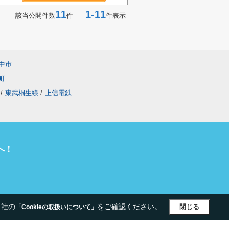
11
1-11
該当公開件数
件
件表示
中市
町
/
東武桐生線
/
上信電鉄
へ！
当社の
をご確認ください。
閉じる
「Cookieの取扱いについて」