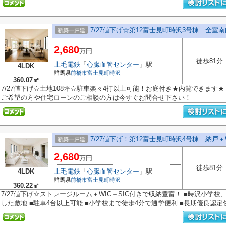
7/27値下げ☆第12富士見町時沢3号棟 全室
新築一戸建
2,680
万円
徒歩81分
上毛電鉄
「
心臓血管センター
」駅
4LDK
群馬県
前橋市
富士見町時沢
360.07㎡
7/27値下げ☆土地108坪☆駐車楽々4打以上可能！お庭付き★内覧できます
ご希望の方や住宅ローンのご相談の方は今すぐお問合せ下さい！
7/27値下げ！第12富士見町時沢4号棟 納戸＋
新築一戸建
2,680
万円
徒歩81分
4LDK
上毛電鉄
「
心臓血管センター
」駅
群馬県
前橋市
富士見町時沢
360.22㎡
7/27値下げ☆ストレージルーム＋WIC＋SIC付きで収納豊富！ ■時沢小学校
した敷地 ■駐車4台以上可能 ■小学校まで徒歩4分で通学便利 ■長期優良認定