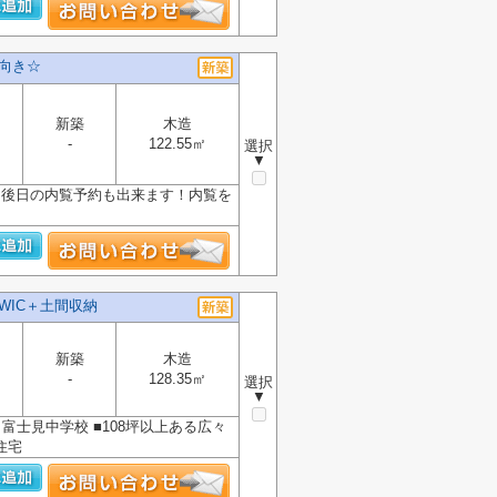
南向き☆
新築
木造
-
122.55㎡
選択
▼
★ 後日の内覧予約も出来ます！内覧を
WIC＋土間収納
新築
木造
-
128.35㎡
選択
▼
、富士見中学校 ■108坪以上ある広々
住宅