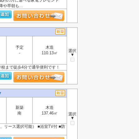
ご成約の方に選べる家電プレゼント
や早朝も...
予定
木造
選択
-
110.13㎡
▼
小学校まで徒歩4分で通学便利です！
★
新築
木造
南
137.46㎡
選択
▼
、リース選択可能） ■浴室TV付 ■防