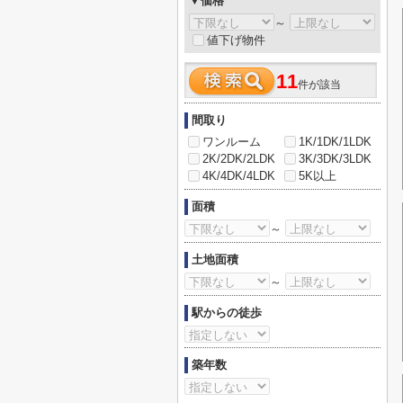
▼価格
～
値下げ物件
11
件が該当
間取り
ワンルーム
1K/1DK/1LDK
2K/2DK/2LDK
3K/3DK/3LDK
4K/4DK/4LDK
5K以上
面積
～
土地面積
～
駅からの徒歩
築年数