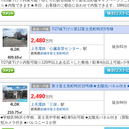
7/25値下げ☆内覧可能！ゆとりのある間取り☆新生活応援キャンペーン☆
☆★内覧できます★本日、お客様のご都合に合わせて内覧できます。18時以降
7/27値下げ☆第12富士見町時沢5号棟
新築一戸建
2,480
万円
徒歩81分
上毛電鉄
「
心臓血管センター
」駅
4LDK
群馬県
前橋市
富士見町時沢
409.69㎡
7/27値下げ☆内覧可能☆120坪以上ある広々した敷地！駐車4台以上可能♪
第３富士見町時沢10号棟★太陽光パネル付き
新築一戸建
2,490
万円
徒歩84分
4LDK
上毛電鉄
「
三俣
」駅
群馬県
前橋市
富士見町時沢
210.75㎡
■学校区/時沢小学校、富士見中学校 ■駐車5台可能 ■太陽光パネル付き（買取
犯カメラ付き ■バルコニー２か所