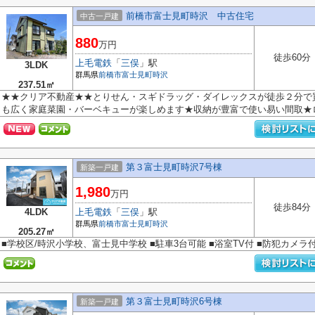
前橋市富士見町時沢 中古住宅
中古一戸建
880
万円
徒歩60分
上毛電鉄
「
三俣
」駅
3LDK
群馬県
前橋市
富士見町時沢
237.51㎡
★★クリア不動産★★とりせん・スギドラッグ・ダイレックスが徒歩２分で
も広く家庭菜園・バーベキューが楽しめます★収納が豊富で使い易い間取★ロフ
第３富士見町時沢7号棟
新築一戸建
1,980
万円
徒歩84分
4LDK
上毛電鉄
「
三俣
」駅
群馬県
前橋市
富士見町時沢
205.27㎡
■学校区/時沢小学校、富士見中学校 ■駐車3台可能 ■浴室TV付 ■防犯カメラ
第３富士見町時沢6号棟
新築一戸建