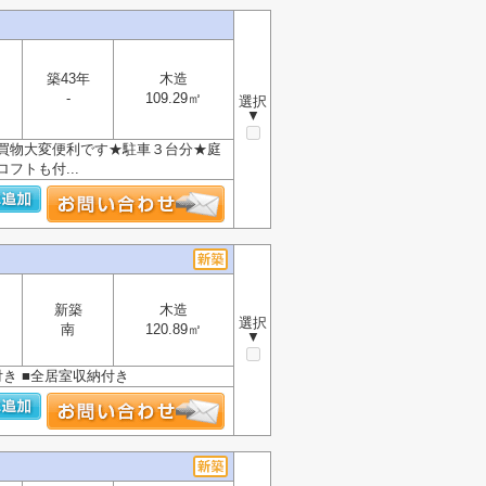
築43年
木造
-
109.29㎡
選択
▼
買物大変便利です★駐車３台分★庭
トも付...
新築
木造
選択
南
120.89㎡
▼
付き ■全居室収納付き