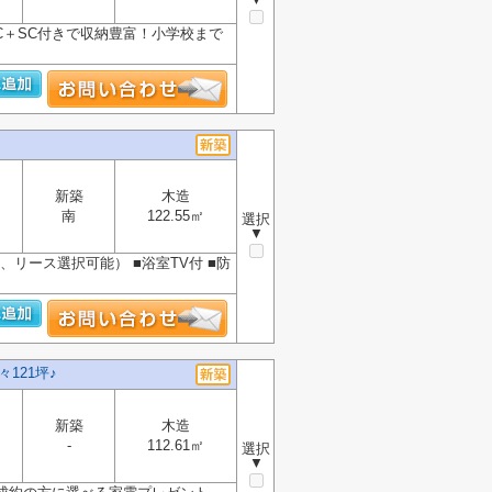
IC＋SC付きで収納豊富！小学校まで
新築
木造
南
122.55㎡
選択
▼
、リース選択可能） ■浴室TV付 ■防
121坪♪
新築
木造
-
112.61㎡
選択
▼