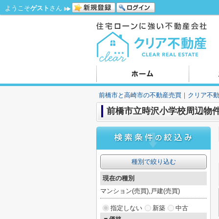
ようこそ
ゲスト
さん
前橋市と高崎市の不動産売買｜クリア不
前橋市立時沢小学校周辺物
種別で絞り込む
現在の種別
マンション(売買),戸建(売買)
指定しない
新築
中古