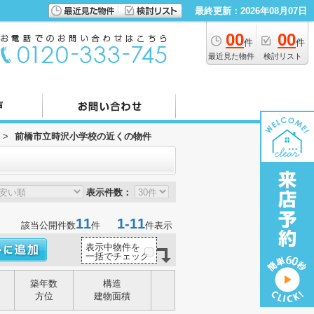
最終更新：2026年08月07日
00
00
件
件
最近見た物件
検討リスト
>
前橋市立時沢小学校の近くの物件
表示件数：
11
1-11
該当公開件数
件
件表示
表示中物件を
一括でチェック
築年数
構造
方位
建物面積