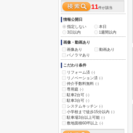
11
件が該当
情報公開日
指定しない
本日
3日以内
1週間以内
画像・動画あり
画像あり
動画あり
パノラマあり
こだわり条件
リフォーム済
(-)
リノベーション済
(-)
仲介手数料無料
(-)
専用庭
(-)
駐車2台可
(-)
駐車3台可
(-)
システムキッチン
(-)
小学校まで徒歩15分以内
(-)
駐車場3台以上可能
(-)
敷地面積60坪以上
(-)