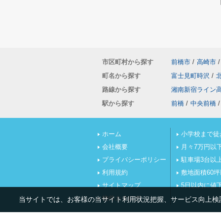
市区町村から探す
前橋市
/
高崎市
/
町名から探す
富士見町時沢
/
路線から探す
湘南新宿ライン
駅から探す
前橋
/
中央前橋
/
ホーム
小学校まで徒
会社概要
月々7万円以
プライバシーポリシー
駐車場3台以
利用規約
敷地面積60
サイトマップ
5日以内に値
物件カタログ
当サイトでは、お客様の当サイト利用状況把握、サービス向上検討