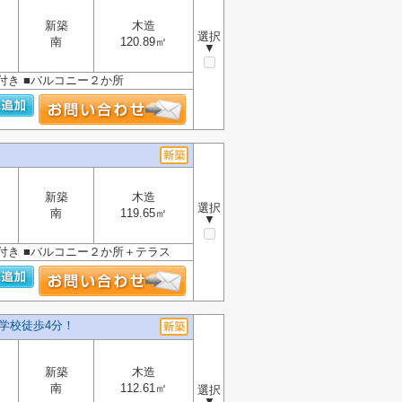
新築
木造
選択
南
120.89㎡
▼
ラ付き ■バルコニー２か所
新築
木造
選択
南
119.65㎡
▼
ラ付き ■バルコニー２か所＋テラス
小学校徒歩4分！
新築
木造
南
112.61㎡
選択
▼