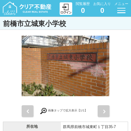
閲覧履歴
お気に入り
メニュー
0
0
前橋市立城東小学校
前
次
画像タップで拡大表示【
1
/1】
所在地
群馬県前橋市城東町１丁目35-7