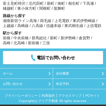
富士見町時沢
/
北代田町
/
新町
/
南町
/
相生町
/
下高瀬
/
樋越町
/
東小保方町
/
関根町
/
龍舞町
路線から探す
湘南新宿ライン高海
/
両毛線
/
上毛電鉄
/
東武伊勢崎線
/
上越線
/
高崎線
/
八高線
/
信越本線
/
東武桐生線
/
上信電鉄
駅から探す
前橋
/
中央前橋
/
群馬総社
/
新町
/
新伊勢崎
/
倉賀野
/
高崎
/
北高崎
/
新前橋
/
三俣
電話でお問い合わせ
ホーム
会社概要
お問い合わせ
来店予約
プライバシーポリシー
利用規約
アクセスマップ
PCサイト
Copyright(c) クリア不動産 All rights reserved.