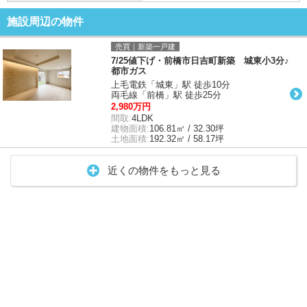
施設周辺の物件
売買｜新築一戸建
7/25値下げ・前橋市日吉町新築 城東小3分♪
都市ガス
上毛電鉄「城東」駅 徒歩10分
両毛線「前橋」駅 徒歩25分
2,980万円
間取:
4LDK
建物面積:
106.81㎡ / 32.30坪
土地面積:
192.32㎡ / 58.17坪
近くの物件をもっと見る