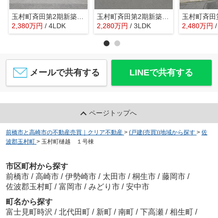
玉村町斉田第2期新築4号棟 ☆駐車並列3台☆354沿い
玉村町斉田第2期新築2号棟 ☆LDKエアコン付☆354沿い
2,380
万
円
/ 4LDK
2,280
万
円
/ 3LDK
2,480
万
円
メールで共有する
LINEで共有する
ページトップへ
前橋市と高崎市の不動産売買｜クリア不動産
>
(戸建(売買))地域から探す
>
佐
波郡玉村町
>
玉村町樋越 １号棟
市区町村から探す
前橋市
/
高崎市
/
伊勢崎市
/
太田市
/
桐生市
/
藤岡市
/
佐波郡玉村町
/
富岡市
/
みどり市
/
安中市
町名から探す
富士見町時沢
/
北代田町
/
新町
/
南町
/
下高瀬
/
相生町
/