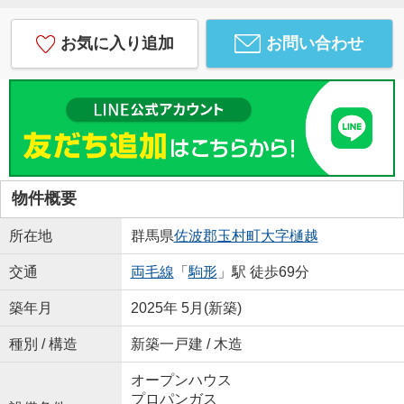
お気に入り追加
お問い合わせ
物件概要
所在地
群馬県
佐波郡玉村町
大字樋越
交通
両毛線
「
駒形
」駅 徒歩69分
築年月
2025年 5月(新築)
種別 / 構造
新築一戸建 / 木造
オープンハウス
プロパンガス