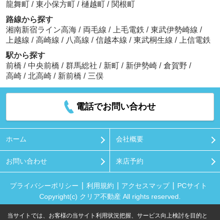
龍舞町
/
東小保方町
/
樋越町
/
関根町
路線から探す
湘南新宿ライン高海
/
両毛線
/
上毛電鉄
/
東武伊勢崎線
/
上越線
/
高崎線
/
八高線
/
信越本線
/
東武桐生線
/
上信電鉄
駅から探す
前橋
/
中央前橋
/
群馬総社
/
新町
/
新伊勢崎
/
倉賀野
/
高崎
/
北高崎
/
新前橋
/
三俣
電話でお問い合わせ
ホーム
会社概要
お問い合わせ
来店予約
プライバシーポリシー
利用規約
アクセスマップ
PCサイト
Copyright(c) クリア不動産 All rights reserved.
当サイトでは、お客様の当サイト利用状況把握、サービス向上検討を目的と