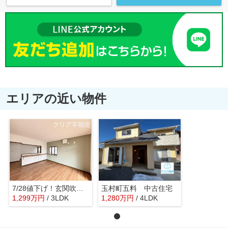
エリアの近い物件
7/28値下げ！玄関吹き抜け・玉村町南玉中古
玉村町五料 中古住宅
1,299
万
円
/ 3LDK
1,280
万
円
/ 4LDK