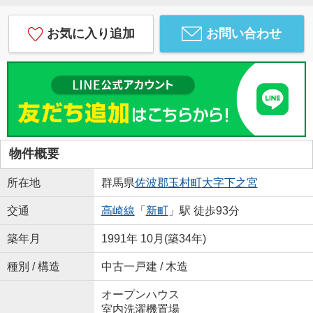
お気に入り追加
お問い合わせ
物件概要
所在地
群馬県
佐波郡玉村町
大字下之宮
交通
高崎線
「
新町
」駅 徒歩93分
築年月
1991年 10月(築34年)
種別 / 構造
中古一戸建 / 木造
オープンハウス
室内洗濯機置場