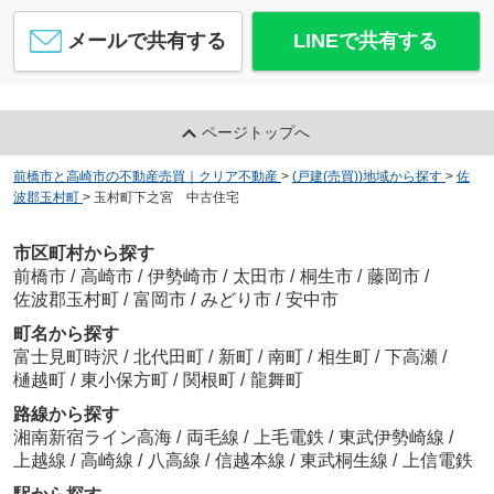
メールで共有する
LINEで共有する
ページトップへ
前橋市と高崎市の不動産売買｜クリア不動産
>
(戸建(売買))地域から探す
>
佐
波郡玉村町
>
玉村町下之宮 中古住宅
市区町村から探す
前橋市
/
高崎市
/
伊勢崎市
/
太田市
/
桐生市
/
藤岡市
/
佐波郡玉村町
/
富岡市
/
みどり市
/
安中市
町名から探す
富士見町時沢
/
北代田町
/
新町
/
南町
/
相生町
/
下高瀬
/
樋越町
/
東小保方町
/
関根町
/
龍舞町
路線から探す
湘南新宿ライン高海
/
両毛線
/
上毛電鉄
/
東武伊勢崎線
/
上越線
/
高崎線
/
八高線
/
信越本線
/
東武桐生線
/
上信電鉄