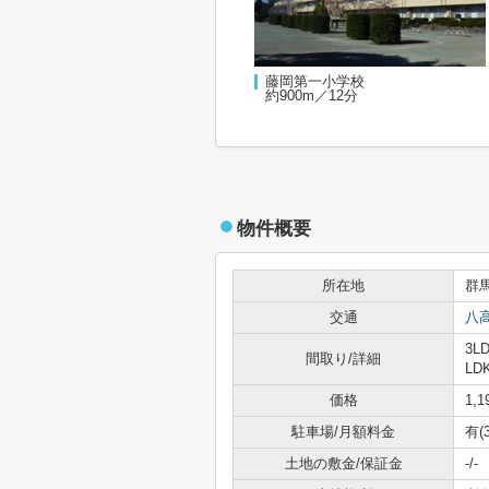
藤岡第一小学校
約900m／12分
物件概要
所在地
群
交通
八
3LD
間取り/詳細
LD
価格
1,
駐車場/月額料金
有(
土地の敷金/保証金
-/-