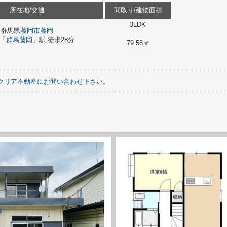
所在地/交通
間取り/建物面積
3LDK
群馬県
藤岡市
藤岡
「
群馬藤岡
」駅 徒歩28分
79.58㎡
クリア不動産にお問い合わせ下さい。