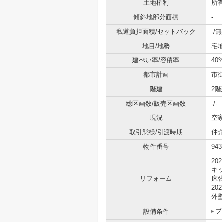
土地権利
所
傾斜地部分面積
-
私道負担面積/セットバック
-/無
地目/地勢
宅地
建ぺい率/容積率
40
都市計画
市
階建
2階
総区画数/販売区画数
-/-
現況
空
取引態様/引渡時期
仲
物件番号
943
20
キ
リフォーム
床
20
外
プ
設備条件