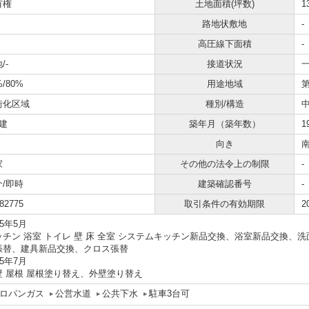
有権
土地面積(坪数)
1
路地状敷地
-
高圧線下面積
-
/-
接道状況
一
%/80%
用途地域
街化区域
種別/構造
建
築年月（築年数）
1
向き
家
その他の法令上の制限
-
介/即時
建築確認番号
-
82775
取引条件の有効期限
2
25年5月
ッチン 浴室 トイレ 壁 床 全室 システムキッチン新品交換、浴室新品交換
張替、建具新品交換、クロス張替
25年7月
壁 屋根 屋根塗り替え、外壁塗り替え
ロパンガス
公営水道
公共下水
駐車3台可