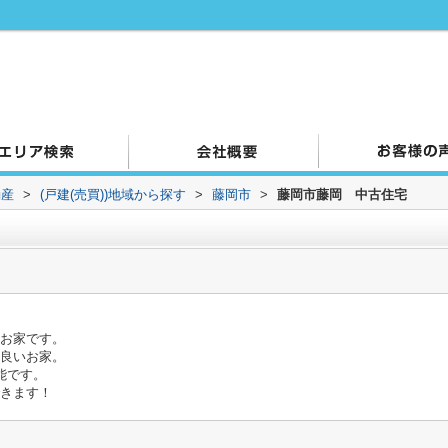
動産
>
(戸建(売買))地域から探す
>
藤岡市
>
藤岡市藤岡 中古住宅
なお家です。
の良いお家。
能です。
できます！