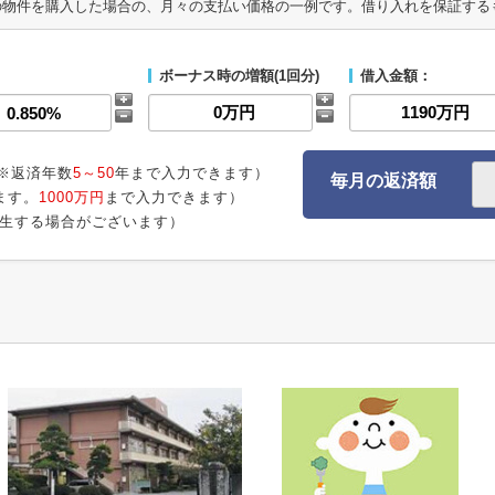
の物件を購入した場合の、月々の支払い価格の一例です。借り入れを保証する
ボーナス時の増額(1回分)
借入金額：
※返済年数
5～50
年まで入力できます）
毎月の返済額
ます。
1000万円
まで入力できます）
生する場合がございます）