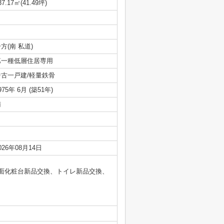
37.17㎡(41.49坪)
方(南 私道)
第一種低層住居専用
中古一戸建/軽量鉄骨
975年 6月 (築51年)
南
026年08月14日
、洗面化粧台新品交換、トイレ新品交換、