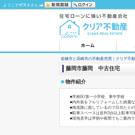
ようこそ
ゲスト
さん
前橋市と高崎市の不動産売買｜クリア不
藤岡市藤岡 中古住宅
物件紹介
■学校区/第一小学校、東中学校
■内外装をフルリフォームした綺麗
■南道路に面しているので日当たり
■駐車スペースは並列3台以上駐車可
■現地見学は早朝や夜間でもご案内