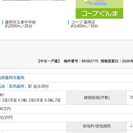
藤岡市立東中学校
コープ 藤岡店
約2000m／25分
約1400m／18分
【中古一戸建】
物件番号：94382775
情報更新日：2026年
馬県
藤岡市
藤岡
高線
「
群馬藤岡
」駅 徒歩28分
K/
建物面積(坪数)
7
K 1室
/
洋室 6.0帖 1室
/
洋室 6.0帖 2室
190万円
3台)/0円
借地料/借地期間
-/