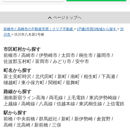
ページトップへ
前橋市と高崎市の不動産売買｜クリア不動産
>
(戸建(売買))地域から探す
>
渋
川市
>
渋川市八木原1号棟
市区町村から探す
前橋市
/
高崎市
/
伊勢崎市
/
太田市
/
桐生市
/
藤岡市
/
佐波郡玉村町
/
富岡市
/
みどり市
/
安中市
町名から探す
富士見町時沢
/
北代田町
/
新町
/
南町
/
相生町
/
下高瀬
/
樋越町
/
東小保方町
/
関根町
/
龍舞町
路線から探す
湘南新宿ライン高海
/
両毛線
/
上毛電鉄
/
東武伊勢崎線
/
上越線
/
高崎線
/
八高線
/
信越本線
/
東武桐生線
/
上信電鉄
駅から探す
前橋
/
中央前橋
/
群馬総社
/
新町
/
新伊勢崎
/
倉賀野
/
高崎
/
北高崎
/
新前橋
/
三俣