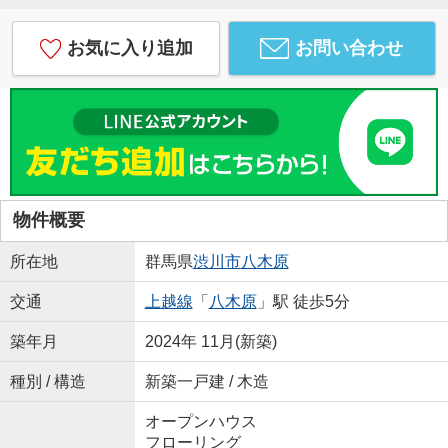
お気に入り追加
お問い合わせ
物件概要
所在地
群馬県
渋川市
八木原
交通
上越線
「
八木原
」駅 徒歩5分
築年月
2024年 11月(新築)
種別 / 構造
新築一戸建 / 木造
オープンハウス
フローリング