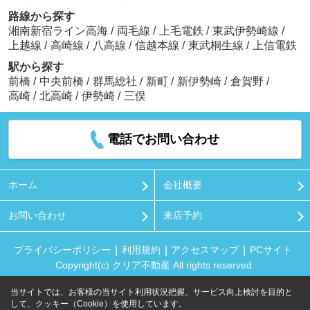
路線から探す
湘南新宿ライン高海
/
両毛線
/
上毛電鉄
/
東武伊勢崎線
/
上越線
/
高崎線
/
八高線
/
信越本線
/
東武桐生線
/
上信電鉄
駅から探す
前橋
/
中央前橋
/
群馬総社
/
新町
/
新伊勢崎
/
倉賀野
/
高崎
/
北高崎
/
伊勢崎
/
三俣
電話でお問い合わせ
ホーム
会社概要
お問い合わせ
来店予約
プライバシーポリシー
利用規約
アクセスマップ
PCサイト
Copyright(c) クリア不動産 All rights reserved.
当サイトでは、お客様の当サイト利用状況把握、サービス向上検討を目的と
して、クッキー（Cookie）を使用しています。