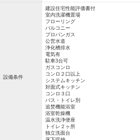
建設住宅性能評価書付
室内洗濯機置場
フローリング
バルコニー
プロパンガス
公営水道
浄化槽排水
電気有
駐車3台可
ガスコンロ
コンロ２口以上
設備条件
システムキッチン
対面式キッチン
コンロ３口
バス・トイレ別
追焚機能浴室
浴室乾燥機
温水洗浄便座
トイレ２ヶ所
独立洗面台
床下収納