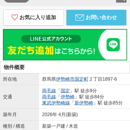
お気に入り追加
お問い合わせ
物件概要
所在地
群馬県
伊勢崎市
国定町
２丁目1897-6
両毛線
「
国定
」駅 徒歩9分
交通
両毛線
「
伊勢崎
」駅 徒歩84分
東武伊勢崎線
「
新伊勢崎
」駅 徒歩85分
築年月
2026年 4月(新築)
種別 / 構造
新築一戸建 / 木造