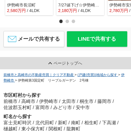
伊勢崎市長沼町
7/27値下げ☆伊勢崎市境保泉 築浅中古住宅
2,580
万
円
/ 4LDK
2,180
万
円
/ 4LDK
2,780
万
円
メールで共有する
LINEで共有する
ページトップへ
前橋市と高崎市の不動産売買｜クリア不動産
>
(戸建(売買))地域から探す
>
伊
勢崎市
>
伊勢崎第3国定町 リーブルガーデン 2号棟
市区町村から探す
前橋市
/
高崎市
/
伊勢崎市
/
太田市
/
桐生市
/
藤岡市
/
佐波郡玉村町
/
富岡市
/
みどり市
/
安中市
町名から探す
富士見町時沢
/
北代田町
/
新町
/
南町
/
相生町
/
下高瀬
/
樋越町
/
東小保方町
/
関根町
/
龍舞町