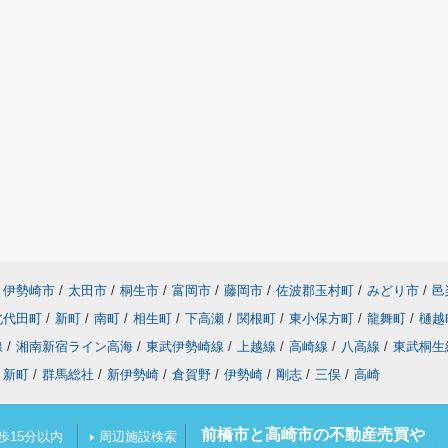
伊勢崎市
/
太田市
/
桐生市
/
富岡市
/
藤岡市
/
佐波郡玉村町
/
みどり市
/
邑
北代田町
/
新町
/
南町
/
相生町
/
下高瀬
/
関根町
/
東小保方町
/
龍舞町
/
樋越
線
/
湘南新宿ライン高海
/
東武伊勢崎線
/
上越線
/
高崎線
/
八高線
/
東武桐生
新町
/
群馬総社
/
新伊勢崎
/
倉賀野
/
伊勢崎
/
剛志
/
三俣
/
高崎
前橋市と高崎市の不動産売買や
歩15分以内
周辺施設検索