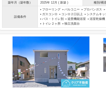
築年月（築年数）
2025年 12月 ( 新築 )
種別/構
フローリング
バルコニー
プロパンガス
ガスコンロ
コンロ２口以上
システムキッ
設備条件
バス・トイレ別
追焚機能浴室
浴室乾燥機
トイレ２ヶ所
独立洗面台