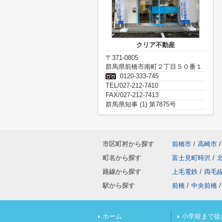
クリア不動産
〒371-0805
群馬県前橋市南町２丁目５０番１
0120-333-745
TEL/027-212-7410
FAX/027-212-7413
群馬県知事 (1) 第7875号
市区町村から探す
前橋市
/
高崎市
/
町名から探す
富士見町時沢
/
路線から探す
上毛電鉄
/
両毛
駅から探す
前橋
/
中央前橋
/
ホーム
小学校まで徒