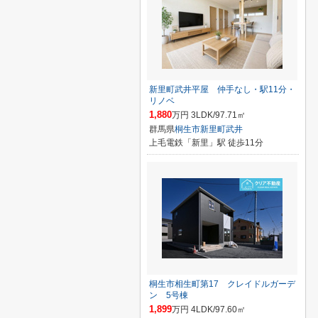
新里町武井平屋 仲手なし・駅11分・
リノベ
1,880
万円 3LDK/97.71㎡
群馬県
桐生市
新里町武井
上毛電鉄「新里」駅 徒歩11分
桐生市相生町第17 クレイドルガーデ
ン 5号棟
1,899
万円 4LDK/97.60㎡