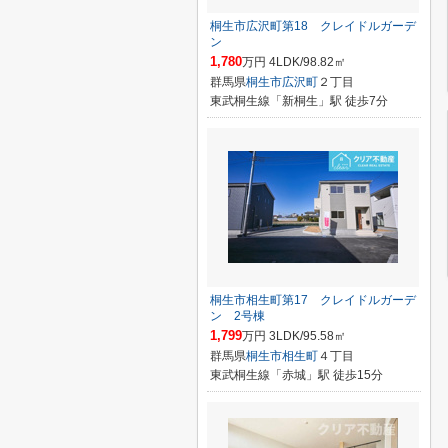
桐生市広沢町第18 クレイドルガーデ
ン
1,780
万円 4LDK/98.82㎡
群馬県
桐生市
広沢町
２丁目
東武桐生線「新桐生」駅 徒歩7分
桐生市相生町第17 クレイドルガーデ
ン 2号棟
1,799
万円 3LDK/95.58㎡
群馬県
桐生市
相生町
４丁目
東武桐生線「赤城」駅 徒歩15分