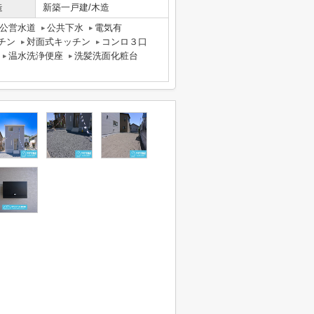
造
新築一戸建/木造
公営水道
公共下水
電気有
チン
対面式キッチン
コンロ３口
温水洗浄便座
洗髪洗面化粧台