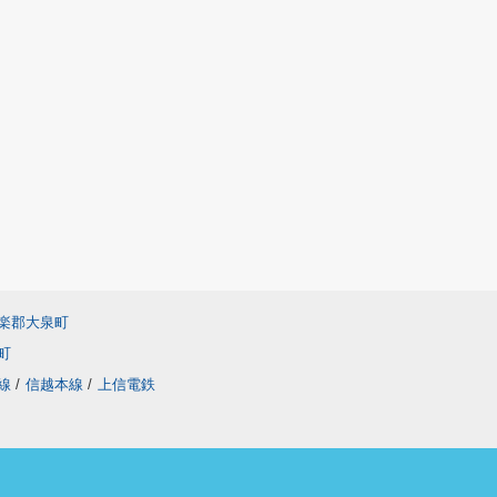
楽郡大泉町
町
線
/
信越本線
/
上信電鉄