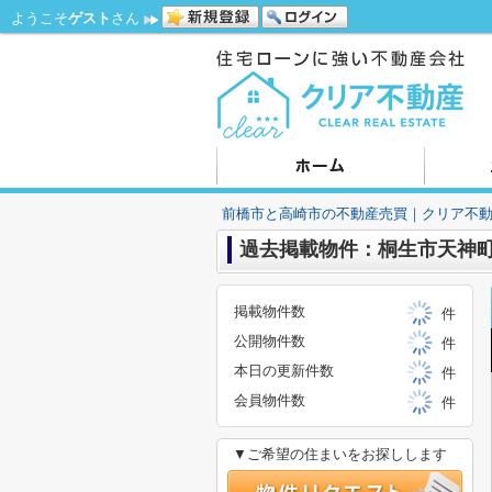
ようこそ
ゲスト
さん
前橋市と高崎市の不動産売買｜クリア不
過去掲載物件：桐生市天神町
掲載物件数
件
公開物件数
件
本日の更新件数
件
会員物件数
件
▼ご希望の住まいをお探しします