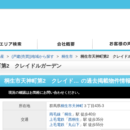
動産
>
(戸建(売買))地域から探す
>
桐生市
>
桐生市天神町第2 クレイド
第2 クレイドルガーデン
桐生市天神町第2 クレイドルガーデン
の過去掲載物件情
現況の確認はお気軽にお問い合わせください。
所在地
群馬県
桐生市
天神町
３丁目435-3
両毛線
「
桐生
」駅 徒歩40分
交通
上毛電鉄
「
西桐生
」駅 徒歩35分
上毛電鉄
「
丸山下
」駅 徒歩55分