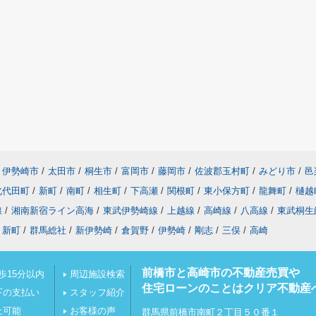
伊勢崎市
/
太田市
/
桐生市
/
富岡市
/
藤岡市
/
佐波郡玉村町
/
みどり市
/
邑
北代田町
/
新町
/
南町
/
相生町
/
下高瀬
/
関根町
/
東小保方町
/
龍舞町
/
樋越
線
/
湘南新宿ライン高海
/
東武伊勢崎線
/
上越線
/
高崎線
/
八高線
/
東武桐生
新町
/
群馬総社
/
新伊勢崎
/
倉賀野
/
伊勢崎
/
剛志
/
三俣
/
高崎
前橋市と高崎市の不動産売買や
歩15分以内
周辺施設検索
住宅ローンのことはクリア不動産
下の支払い
スタッフ紹介
上可能
お客様の声
群馬県前橋市南町２丁目５０番１