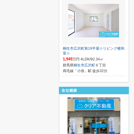
桐生市広沢町第19平屋☆リビング横和
室☆
1,949
万円 4LDK/92.34㎡
群馬県
桐生市
広沢町
６丁目
両毛線「小俣」駅 徒歩32分