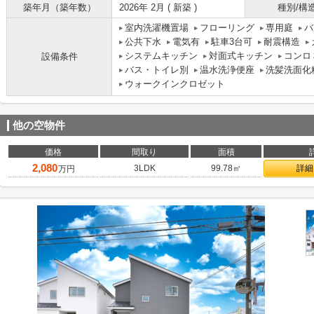
築年月（築年数）
2026年 2月 ( 新築 )
種別/構
室内洗濯機置場
フローリング
専用庭
バ
公共下水
電気有
駐車3台可
耐震構造
システムキッチン
対面式キッチン
コンロ
設備条件
バス・トイレ別
温水洗浄便座
洗髪洗面化
ウォークインクロゼット
他の空物件
価格
間取り
面積
2,080
3LDK
99.78㎡
詳細
万円