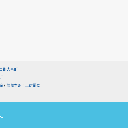
楽郡大泉町
町
線
/
信越本線
/
上信電鉄
へ！