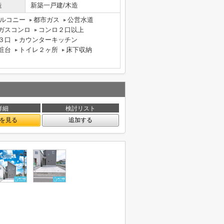
造
新築一戸建/木造
ルコニー
都市ガス
公営水道
ガスコンロ
コンロ２口以上
３口
カウンターキッチン
粧台
トイレ２ヶ所
床下収納
詳細
検討リスト
を見る
追加する