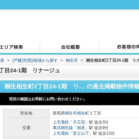
動産
>
(戸建(売買))地域から探す
>
桐生市
>
桐生相生町2丁目24-1期 リ
目24-1期 リナージュ
桐生相生町2丁目24-1期 リナージュ
の過去掲載物件情
現況の確認はお気軽にお問い合わせください。
所在地
群馬県
桐生市
相生町
２丁目
上毛電鉄
「
天王宿
」駅 徒歩3分
交通
東武桐生線
「
相老
」駅 徒歩9分
上毛電鉄
「
富士山下
」駅 徒歩13分