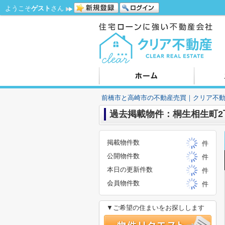
ようこそ
ゲスト
さん
前橋市と高崎市の不動産売買｜クリア不
過去掲載物件：桐生相生町2丁
掲載物件数
件
公開物件数
件
本日の更新件数
件
会員物件数
件
▼ご希望の住まいをお探しします