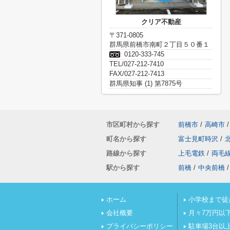
クリア不動産
〒371-0805
群馬県前橋市南町２丁目５０番１
0120-333-745
TEL/027-212-7410
FAX/027-212-7413
群馬県知事 (1) 第7875号
市区町村から探す
前橋市
/
高崎市
/
町名から探す
富士見町時沢
/
路線から探す
上毛電鉄
/
両毛
駅から探す
前橋
/
中央前橋
/
ホーム
小学校まで徒
会社概要
月々7万円以
プライバシーポリシー
駐車場3台以