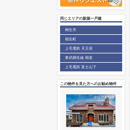
同じエリアの新築一戸建
桐生市
相生町
上毛電鉄 天王宿
東武桐生線 相老
上毛電鉄 富士山下
この物件を見た方へのお勧め物件