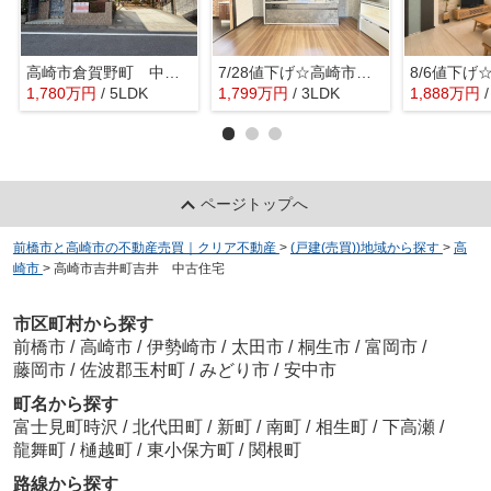
高崎市倉賀野町 中古住宅
7/28値下げ☆高崎市井野町中古 豪華な水回り♪
1,780
万
円
/ 5LDK
1,799
万
円
/ 3LDK
1,888
万
円
ページトップへ
前橋市と高崎市の不動産売買｜クリア不動産
>
(戸建(売買))地域から探す
>
高
崎市
>
高崎市吉井町吉井 中古住宅
市区町村から探す
前橋市
/
高崎市
/
伊勢崎市
/
太田市
/
桐生市
/
富岡市
/
藤岡市
/
佐波郡玉村町
/
みどり市
/
安中市
町名から探す
富士見町時沢
/
北代田町
/
新町
/
南町
/
相生町
/
下高瀬
/
龍舞町
/
樋越町
/
東小保方町
/
関根町
路線から探す