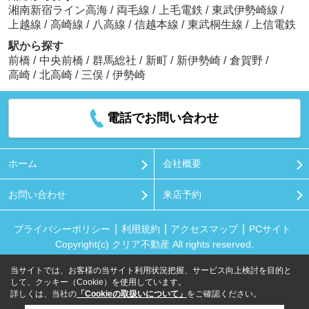
湘南新宿ライン高海
/
両毛線
/
上毛電鉄
/
東武伊勢崎線
/
上越線
/
高崎線
/
八高線
/
信越本線
/
東武桐生線
/
上信電鉄
駅から探す
前橋
/
中央前橋
/
群馬総社
/
新町
/
新伊勢崎
/
倉賀野
/
高崎
/
北高崎
/
三俣
/
伊勢崎
電話でお問い合わせ
ホーム
会社概要
お問い合わせ
来店予約
プライバシーポリシー
利用規約
アクセスマップ
PCサイト
Copyright(c) クリア不動産 All rights reserved.
当サイトでは、お客様の当サイト利用状況把握、サービス向上検討を目的と
して、クッキー（Cookie）を使用しています。
詳しくは、当社の
「Cookieの取扱いについて」
をご確認ください。