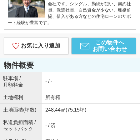
会社です。シングル、勤続が短い、契約社
員、派遣社員、自己資金が少ない、離婚前
提、借入がある方などの住宅ローンのサポ
ート経験が豊富です。
この物件へ
お気に入り追加
お問い合わせ
物件概要
駐車場 /
- / -
月額料金
土地権利
所有権
土地面積(坪数)
248.44㎡(75.15坪)
私道負担面積 /
- / 済
セットバック