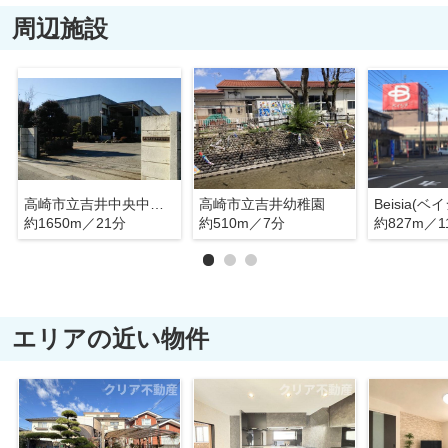
周辺施設
高崎市立吉井中央中学校
高崎市立吉井幼稚園
Beisia(
約1650m／21分
約510m／7分
約827m／1
エリアの近い物件