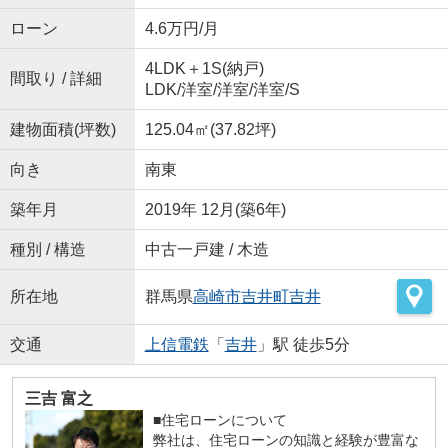
ローン
4.6万円/月
4LDK＋1S(納戸)
間取り / 詳細
LDK
/
洋室
/
洋室
/
洋室
/
S
建物面積(坪数)
125.04㎡(37.82坪)
向き
南東
築年月
2019年 12月(築6年)
種別 / 構造
中古一戸建 / 木造
所在地
群馬県
高崎市
吉井町吉井
交通
上信電鉄
「
吉井
」駅 徒歩5分
三吉 富之
■住宅ローンについて
弊社は、住宅ローンの知識と経験が豊富な