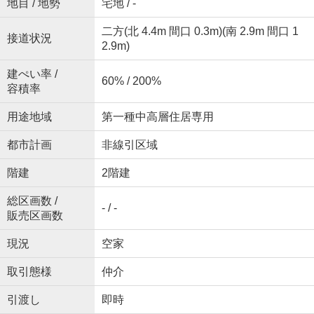
地目 / 地勢
宅地 / -
二方(北 4.4m 間口 0.3m)(南 2.9m 間口 1
接道状況
2.9m)
建ぺい率 /
60% / 200%
容積率
用途地域
第一種中高層住居専用
都市計画
非線引区域
階建
2階建
総区画数 /
- / -
販売区画数
現況
空家
取引態様
仲介
引渡し
即時