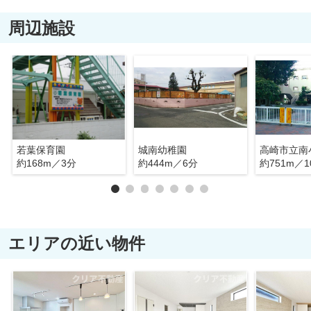
周辺施設
若葉保育園
城南幼稚園
高崎市立南
約168m／3分
約444m／6分
約751m／1
エリアの近い物件