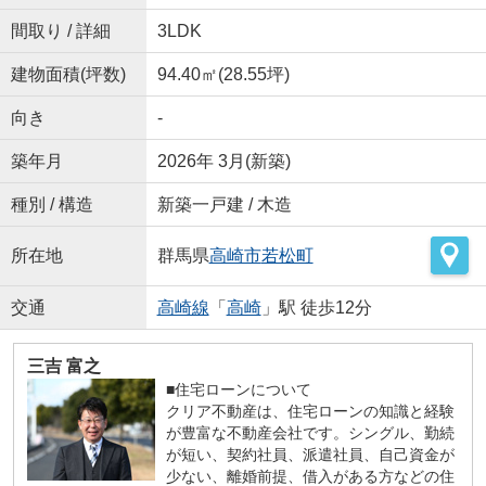
間取り / 詳細
3LDK
建物面積(坪数)
94.40㎡(28.55坪)
向き
-
築年月
2026年 3月(新築)
種別 / 構造
新築一戸建 / 木造
所在地
群馬県
高崎市
若松町
交通
高崎線
「
高崎
」駅 徒歩12分
三吉 富之
■住宅ローンについて
クリア不動産は、住宅ローンの知識と経験
が豊富な不動産会社です。シングル、勤続
が短い、契約社員、派遣社員、自己資金が
少ない、離婚前提、借入がある方などの住