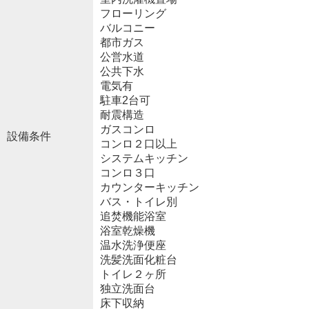
フローリング
バルコニー
都市ガス
公営水道
公共下水
電気有
駐車2台可
耐震構造
ガスコンロ
設備条件
コンロ２口以上
システムキッチン
コンロ３口
カウンターキッチン
バス・トイレ別
追焚機能浴室
浴室乾燥機
温水洗浄便座
洗髪洗面化粧台
トイレ２ヶ所
独立洗面台
床下収納