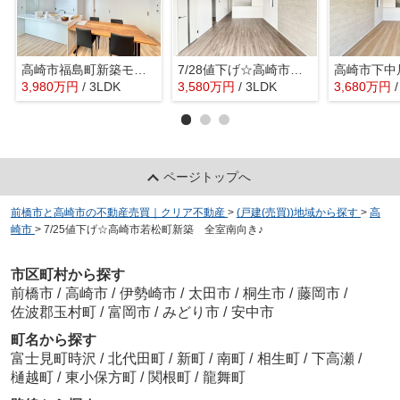
高崎市福島町新築モデルハウス エアコン4台、駐車3台！
7/28値下げ☆高崎市下中居町2期3号棟 新築・平屋♪
3,980
万
円
/ 3LDK
3,580
万
円
/ 3LDK
3,680
万
円
ページトップへ
前橋市と高崎市の不動産売買｜クリア不動産
>
(戸建(売買))地域から探す
>
高
崎市
>
7/25値下げ☆高崎市若松町新築 全室南向き♪
市区町村から探す
前橋市
/
高崎市
/
伊勢崎市
/
太田市
/
桐生市
/
藤岡市
/
佐波郡玉村町
/
富岡市
/
みどり市
/
安中市
町名から探す
富士見町時沢
/
北代田町
/
新町
/
南町
/
相生町
/
下高瀬
/
樋越町
/
東小保方町
/
関根町
/
龍舞町