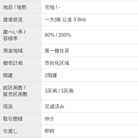
地目 / 地勢
宅地 / -
接道状況
一方(南 公道 3.8m)
建ぺい率 /
60% / 200%
容積率
用途地域
第一種住居
都市計画
市街化区域
階建
2階建
総区画数 /
1区画 / 1区画
販売区画数
現況
完成済み
取引態様
仲介
引渡し
即時