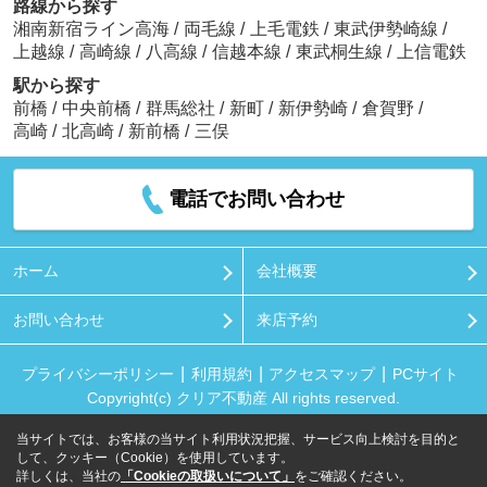
路線から探す
湘南新宿ライン高海
/
両毛線
/
上毛電鉄
/
東武伊勢崎線
/
上越線
/
高崎線
/
八高線
/
信越本線
/
東武桐生線
/
上信電鉄
駅から探す
前橋
/
中央前橋
/
群馬総社
/
新町
/
新伊勢崎
/
倉賀野
/
高崎
/
北高崎
/
新前橋
/
三俣
電話でお問い合わせ
ホーム
会社概要
お問い合わせ
来店予約
プライバシーポリシー
利用規約
アクセスマップ
PCサイト
Copyright(c) クリア不動産 All rights reserved.
当サイトでは、お客様の当サイト利用状況把握、サービス向上検討を目的と
して、クッキー（Cookie）を使用しています。
詳しくは、当社の
「Cookieの取扱いについて」
をご確認ください。