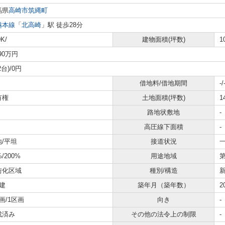
馬県
高崎市
筑縄町
越本線
「
北高崎
」駅 徒歩28分
K/
建物面積(坪数)
1
890万円
2台)/0円
借地料/借地期間
-/
有権
土地面積(坪数)
1
路地状敷地
-
高圧線下面積
-
地/平坦
接道状況
一
%/200%
用途地域
街化区域
種別/構造
建
築年月（築年数）
2
画/1区画
向き
-
成済み
その他の法令上の制限
-