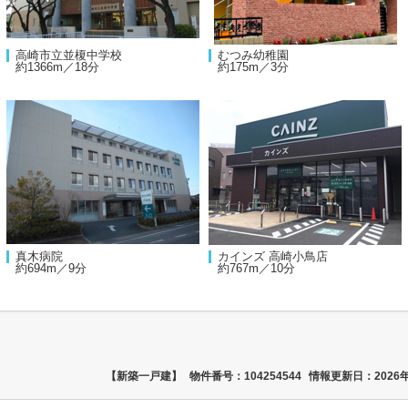
高崎市立並榎中学校
むつみ幼稚園
約1366m／18分
約175m／3分
真木病院
カインズ 高崎小鳥店
約694m／9分
約767m／10分
【新築一戸建】
物件番号：104254544
情報更新日：2026年