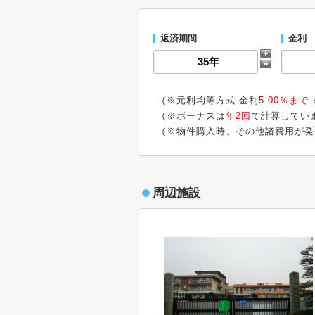
返済期間
金利
（※元利均等方式 金利
5.00％まで
（※ボーナスは
年2回
で計算してい
（※物件購入時、その他諸費用が発
周辺施設