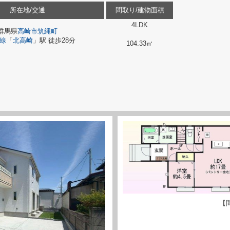
所在地/交通
間取り/建物面積
4LDK
群馬県
高崎市
筑縄町
線
「
北高崎
」駅 徒歩28分
104.33㎡
【