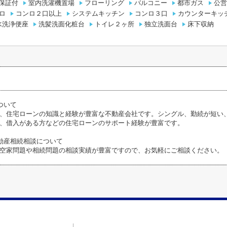
保証付
室内洗濯機置場
フローリング
バルコニー
都市ガス
公営
ロ
コンロ２口以上
システムキッチン
コンロ３口
カウンターキッ
水洗浄便座
洗髪洗面化粧台
トイレ２ヶ所
独立洗面台
床下収納
ついて
、住宅ローンの知識と経験が豊富な不動産会社です。シングル、勤続が短い
、借入がある方などの住宅ローンのサポート経験が豊富です。
動産相続相談について
空家問題や相続問題の相談実績が豊富ですので、お気軽にご相談ください。