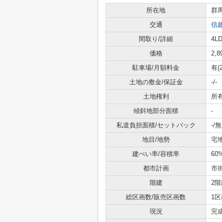
所在地
群
交通
信
間取り/詳細
4LD
価格
2,
駐車場/月額料金
有(
土地の敷金/保証金
-/-
土地権利
所
傾斜地部分面積
-
私道負担面積/セットバック
-/無
地目/地勢
宅
建ぺい率/容積率
60
都市計画
市
階建
2階
総区画数/販売区画数
1区
現況
完