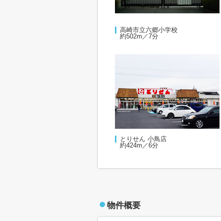
高崎市立六郷小学校
約502m／7分
とりせん 小鳥店
約424m／6分
物件概要