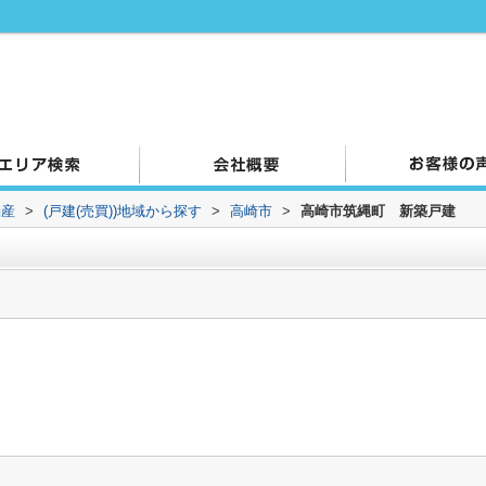
動産
>
(戸建(売買))地域から探す
>
高崎市
>
高崎市筑縄町 新築戸建