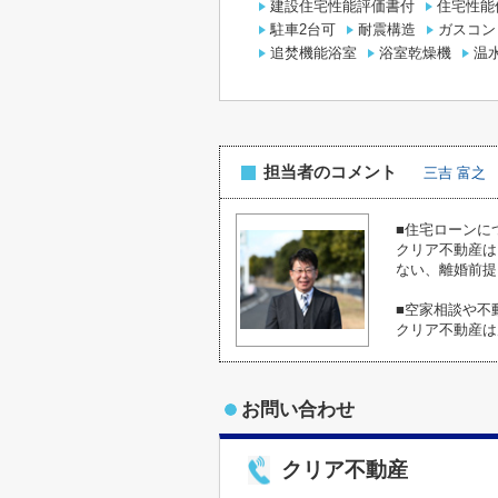
建設住宅性能評価書付
住宅性能
駐車2台可
耐震構造
ガスコン
追焚機能浴室
浴室乾燥機
温
担当者のコメント
三吉 富之
■住宅ローンに
クリア不動産は
ない、離婚前提
■空家相談や不
クリア不動産は
お問い合わせ
クリア不動産