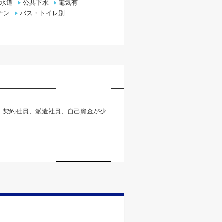
水道
公共下水
電気有
チン
バス・トイレ別
、契約社員、派遣社員、自己資金が少