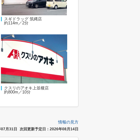
スギドラッグ 筑縄店
約114m／2分
クスリのアオキ上並榎店
約800m／10分
情報の見方
07月31日
次回更新予定日：2026年08月14日