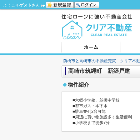
ようこそ
ゲスト
さん
前橋市と高崎市の不動産売買｜クリア不
高崎市筑縄町 新築戸建
物件紹介
■六郷小学校、並榎中学校
■都市ガス・本下水
■駐車並列2台可能
■周辺に買い物施設多く生活便利
■小学校まで徒歩7分