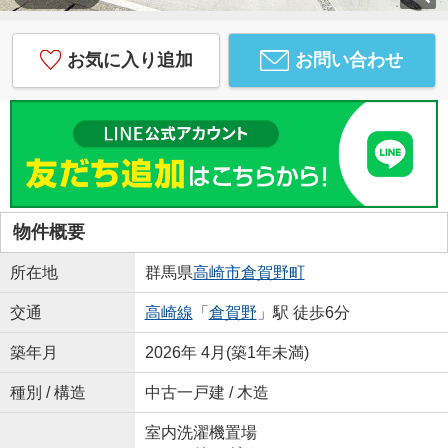
お気に入り追加
お問い合わせ
物件概要
所在地
群馬県
高崎市
倉賀野町
交通
高崎線
「
倉賀野
」駅 徒歩6分
築年月
2026年 4月(築1年未満)
種別 / 構造
中古一戸建 / 木造
室内洗濯機置場