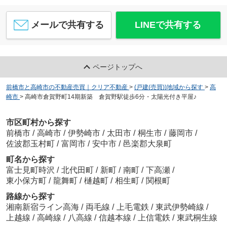
メールで共有する
LINEで共有する
ページトップへ
前橋市と高崎市の不動産売買｜クリア不動産
>
(戸建(売買))地域から探す
>
高
崎市
>
高崎市倉賀野町14期新築 倉賀野駅徒歩6分・太陽光付き平屋♪
市区町村から探す
前橋市
/
高崎市
/
伊勢崎市
/
太田市
/
桐生市
/
藤岡市
/
佐波郡玉村町
/
富岡市
/
安中市
/
邑楽郡大泉町
町名から探す
富士見町時沢
/
北代田町
/
新町
/
南町
/
下高瀬
/
東小保方町
/
龍舞町
/
樋越町
/
相生町
/
関根町
路線から探す
湘南新宿ライン高海
/
両毛線
/
上毛電鉄
/
東武伊勢崎線
/
上越線
/
高崎線
/
八高線
/
信越本線
/
上信電鉄
/
東武桐生線