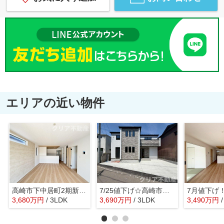
エリアの近い物件
高崎市下中居町2期新築2号棟 ファミクロ＋サンルーム
7/25値下げ☆高崎市若松町新築 全室南向き♪
3,680
万
円
/ 3LDK
3,690
万
円
/ 3LDK
3,490
万
円