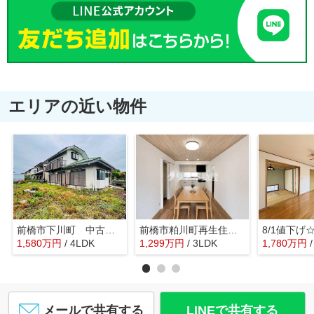
エリアの近い物件
前橋市下川町 中古住宅
前橋市粕川町再生住宅 内外装ピカピカきれい
1,580
万
円
/ 4LDK
1,299
万
円
/ 3LDK
1,780
万
円
メールで共有する
LINEで共有する