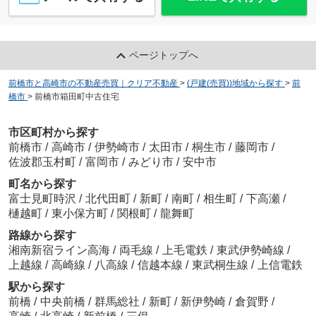
ページトップへ
前橋市と高崎市の不動産売買｜クリア不動産
>
(戸建(売買))地域から探す
>
前
橋市
>
前橋市箱田町中古住宅
市区町村から探す
前橋市
/
高崎市
/
伊勢崎市
/
太田市
/
桐生市
/
藤岡市
/
佐波郡玉村町
/
富岡市
/
みどり市
/
安中市
町名から探す
富士見町時沢
/
北代田町
/
新町
/
南町
/
相生町
/
下高瀬
/
樋越町
/
東小保方町
/
関根町
/
龍舞町
路線から探す
湘南新宿ライン高海
/
両毛線
/
上毛電鉄
/
東武伊勢崎線
/
上越線
/
高崎線
/
八高線
/
信越本線
/
東武桐生線
/
上信電鉄
駅から探す
前橋
/
中央前橋
/
群馬総社
/
新町
/
新伊勢崎
/
倉賀野
/