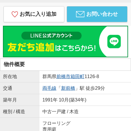
お気に入り追加
お問い合わせ
物件概要
所在地
群馬県
前橋市
箱田町
1126-8
交通
両毛線
「
新前橋
」駅 徒歩29分
築年月
1991年 10月(築34年)
種別 / 構造
中古一戸建 / 木造
フローリング
専用庭