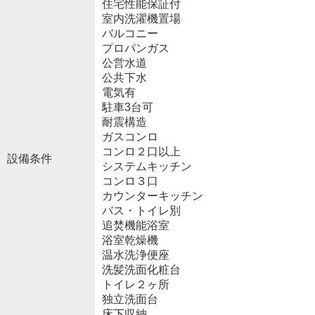
住宅性能保証付
室内洗濯機置場
バルコニー
プロパンガス
公営水道
公共下水
電気有
駐車3台可
耐震構造
ガスコンロ
コンロ２口以上
設備条件
システムキッチン
コンロ３口
カウンターキッチン
バス・トイレ別
追焚機能浴室
浴室乾燥機
温水洗浄便座
洗髪洗面化粧台
トイレ２ヶ所
独立洗面台
床下収納