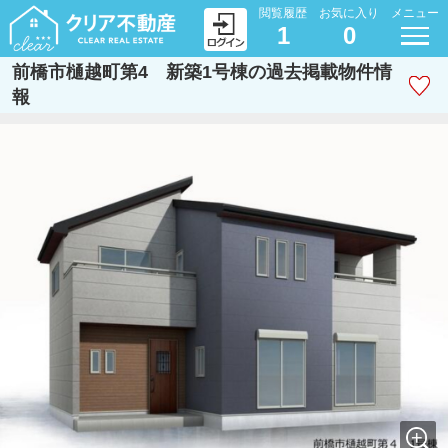
閲覧履歴
お気に入り
メニュー
1
0
前橋市樋越町第4 新築1号棟の過去掲載物件情
報