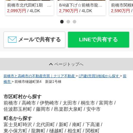
前橋市北代田町1期 2号棟食洗器付き！
8/4値下げ☆前橋市龍蔵寺新築 全室南向き・オール電化
前橋市関根
2,099
万
円
/ 4LDK
2,790
万
円
/ 4LDK
2,590
万
円
メールで共有する
LINEで共有する
ページトップへ
前橋市と高崎市の不動産売買｜クリア不動産
>
(戸建(売買))地域から探す
>
前
橋市
>
前橋市樋越町第4 新築1号棟
市区町村から探す
前橋市
/
高崎市
/
伊勢崎市
/
太田市
/
桐生市
/
富岡市
/
佐波郡玉村町
/
藤岡市
/
邑楽郡大泉町
/
安中市
町名から探す
富士見町時沢
/
北代田町
/
新町
/
南町
/
下高瀬
/
東小保方町
/
龍舞町
/
樋越町
/
相生町
/
関根町