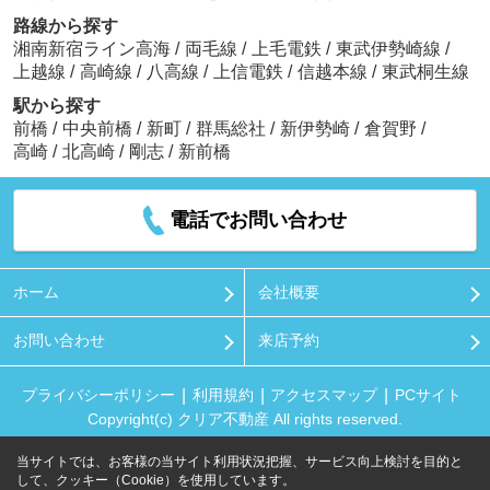
路線から探す
湘南新宿ライン高海
/
両毛線
/
上毛電鉄
/
東武伊勢崎線
/
上越線
/
高崎線
/
八高線
/
上信電鉄
/
信越本線
/
東武桐生線
駅から探す
前橋
/
中央前橋
/
新町
/
群馬総社
/
新伊勢崎
/
倉賀野
/
高崎
/
北高崎
/
剛志
/
新前橋
電話でお問い合わせ
ホーム
会社概要
お問い合わせ
来店予約
プライバシーポリシー
利用規約
アクセスマップ
PCサイト
Copyright(c) クリア不動産 All rights reserved.
当サイトでは、お客様の当サイト利用状況把握、サービス向上検討を目的と
して、クッキー（Cookie）を使用しています。