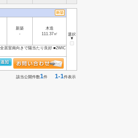
新築
木造
-
111.37㎡
選択
▼
■全居室南向きで陽当たり良好 ■2WIC
1
1-1
該当公開件数
件
件表示