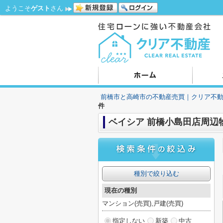
ようこそ
ゲスト
さん
前橋市と高崎市の不動産売買｜クリア不
件
ベイシア 前橋小島田店周辺
種別で絞り込む
現在の種別
マンション(売買),戸建(売買)
指定しない
新築
中古