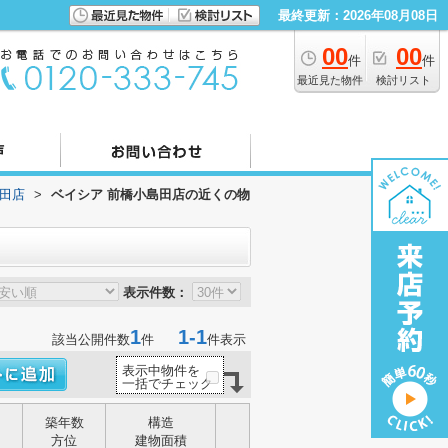
最終更新：2026年08月08日
00
00
件
件
最近見た物件
検討リスト
島田店
>
ベイシア 前橋小島田店の近くの物
表示件数：
1
1-1
該当公開件数
件
件表示
表示中物件を
一括でチェック
築年数
構造
方位
建物面積