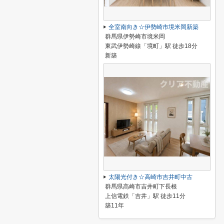
全室南向き☆伊勢崎市境米岡新築
群馬県伊勢崎市境米岡
東武伊勢崎線「境町」駅 徒歩18分
新築
太陽光付き☆高崎市吉井町中古
群馬県高崎市吉井町下長根
上信電鉄「吉井」駅 徒歩11分
築11年