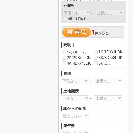
▼価格
～
値下げ物件
1
件が該当
間取り
ワンルーム
1K/1DK/1LDK
2K/2DK/2LDK
3K/3DK/3LDK
4K/4DK/4LDK
5K以上
面積
～
土地面積
～
駅からの徒歩
築年数