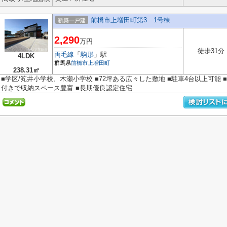
前橋市上増田町第3 1号棟
新築一戸建
2,290
万円
徒歩31分
両毛線
「
駒形
」駅
4LDK
群馬県
前橋市
上増田町
238.31㎡
■学区/笂井小学校、木瀬小学校 ■72坪ある広々した敷地 ■駐車4台以上可能 
付きで収納スペース豊富 ■長期優良認定住宅