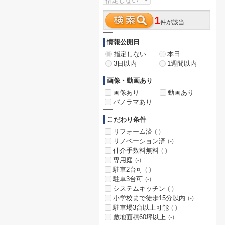
1
件が該当
情報公開日
指定しない
本日
3日以内
1週間以内
画像・動画あり
画像あり
動画あり
パノラマあり
こだわり条件
リフォーム済
(-)
リノベーション済
(-)
仲介手数料無料
(-)
専用庭
(-)
駐車2台可
(-)
駐車3台可
(-)
システムキッチン
(-)
小学校まで徒歩15分以内
(-)
駐車場3台以上可能
(-)
敷地面積60坪以上
(-)