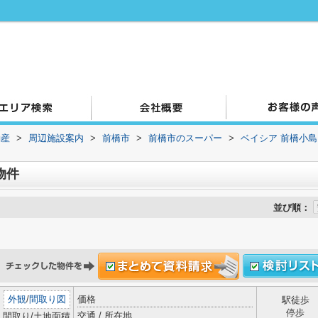
動産
>
周辺施設案内
>
前橋市
>
前橋市のスーパー
>
ベイシア 前橋小
物件
並び順：
外観
/
間取り図
価格
駅徒歩
停歩
交通 / 所在地
間取り/土地面積