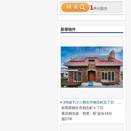
1
件が該当
新着物件
8/8値下げ☆桐生市相生町五丁目 中古住宅
群馬県桐生市相生町５丁目
東武桐生線「相老」駅 徒歩18分
築27年