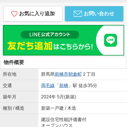
お気に入り追加
お問い合わせ
物件概要
所在地
群馬県
前橋市
朝倉町
２丁目
交通
両毛線
「
前橋
」駅 徒歩35分
築年月
2024年 5月(新築)
種別 / 構造
新築一戸建 / 木造
建設住宅性能評価書付
オープンハウス