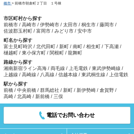
橋市
>
前橋市朝倉町２丁目 １号棟
市区町村から探す
前橋市
/
高崎市
/
伊勢崎市
/
太田市
/
桐生市
/
藤岡市
/
佐波郡玉村町
/
富岡市
/
みどり市
/
安中市
町名から探す
富士見町時沢
/
北代田町
/
新町
/
南町
/
相生町
/
下高瀬
/
樋越町
/
東小保方町
/
関根町
/
龍舞町
路線から探す
湘南新宿ライン高海
/
両毛線
/
上毛電鉄
/
東武伊勢崎線
/
上越線
/
高崎線
/
八高線
/
信越本線
/
東武桐生線
/
上信電鉄
駅から探す
前橋
/
中央前橋
/
群馬総社
/
新町
/
新伊勢崎
/
倉賀野
/
高崎
/
北高崎
/
新前橋
/
三俣
電話でお問い合わせ