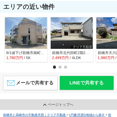
エリアの近い物件
8/1値下げ前橋市南町三丁目 中古住宅
前橋市北代田町2期2号棟 ファミクロ付き！
1,780
万
円
/ 5K
2,499
万
円
/ 4LDK
1,980
万
円
メールで共有する
LINEで共有する
ページトップへ
前橋市と高崎市の不動産売買｜クリア不動産
>
(戸建(売買))地域から探す
>
前