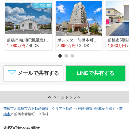
前橋市粕川町新屋第1 クレイドルガーデン
ポレスター前橋本町 5階
1,980
万
円
/ 4LDK
2,890
万
円
/ 3LDK
1,980
万
円
メールで共有する
LINEで共有する
ページトップへ
前橋市と高崎市の不動産売買｜クリア不動産
>
(戸建(売買))地域から探す
>
前
橋市
>
前橋市青柳町 ３号棟
市区町村から探す