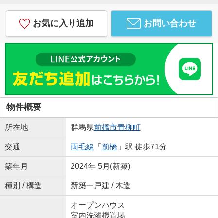
お気に入り追加
お問い合わせ
物件概要
所在地
群馬県
前橋市
青柳町
交通
両毛線
「
前橋
」駅 徒歩71分
築年月
2024年 5月(新築)
種別 / 構造
新築一戸建 / 木造
オープンハウス
室内洗濯機置場