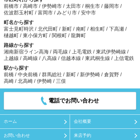
前橋市
/
高崎市
/
伊勢崎市
/
太田市
/
桐生市
/
藤岡市
/
佐波郡玉村町
/
富岡市
/
みどり市
/
安中市
町名から探す
富士見町時沢
/
北代田町
/
新町
/
南町
/
相生町
/
下高瀬
/
樋越町
/
東小保方町
/
関根町
/
龍舞町
路線から探す
湘南新宿ライン高海
/
両毛線
/
上毛電鉄
/
東武伊勢崎線
/
上越線
/
高崎線
/
八高線
/
信越本線
/
東武桐生線
/
上信電鉄
駅から探す
前橋
/
中央前橋
/
群馬総社
/
新町
/
新伊勢崎
/
倉賀野
/
高崎
/
北高崎
/
伊勢崎
/
三俣
電話でお問い合わせ
ホーム
会社概要
お問い合わせ
来店予約